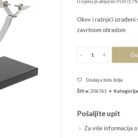
U cijenu je uključen PDV (17%
Okov i ražnjići izrađen
završnom obradom
Količina
Do
Dodaj u listu želja
Šifra:
206761 •
Kategorija
Pošaljite upit
Za više informacija o 