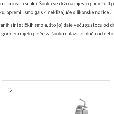
iskoristili šunku. Šunka se drži na mjestu pomoću 4 po
ku, opremili smo ga s 4
neklizajuće
silikonske nožice .
nih sintetičkih smola, što joj daje veću gustoću od dru
ornjem dijelu ploče za šunku nalazi se ploča od nehrđ