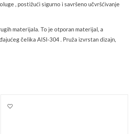
luge , postižući sigurno i savršeno učvršćivanje
gih materijala. To je otporan materijal, a
ajućeg čelika AISl-304 . Pruža izvrstan dizajn,