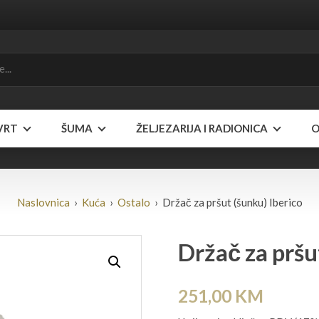
VRT
ŠUMA
ŽELJEZARIJA I RADIONICA
O
Naslovnica
›
Kuća
›
Ostalo
› Držač za pršut (šunku) Iberico
Držač za pršu
251,00
KM