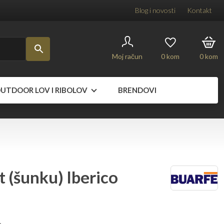
Blog i novosti
Kontakt
Moj račun
0
kom
0
kom
UTDOOR LOV I RIBOLOV
BRENDOVI
t (šunku) Iberico