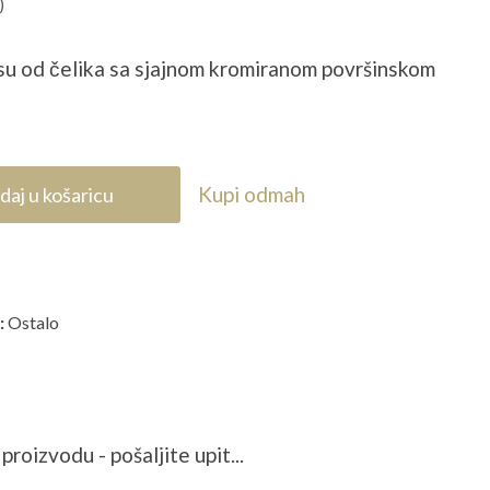
)
i su od čelika sa sjajnom kromiranom površinskom
Kupi odmah
daj u košaricu
:
Ostalo
proizvodu - pošaljite upit...