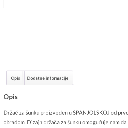
Opis
Dodatne informacije
Opis
Dr
žač za šunku proizveden u ŠPANJOLSKOJ od prvokl
obradom. Dizajn držača za šunku omogućuje nam da po