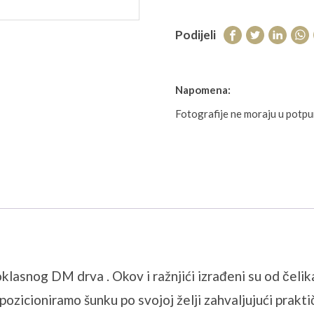
Podijeli
Napomena:
Fotografije ne moraju u potp
asnog DM drva . Okov i ražnjići izrađeni su od čeli
zicioniramo šunku po svojoj želji zahvaljujući praktič