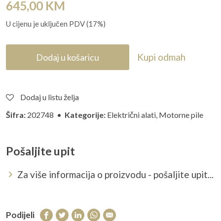
645,00
KM
U cijenu je uključen PDV (17%)
Kupi odmah
Dodaj u košaricu
Dodaj u listu želja
Šifra:
202748 •
Kategorije:
Električni alati
,
Motorne pile
Pošaljite upit
Za više informacija o proizvodu - pošaljite upit...
Podijeli