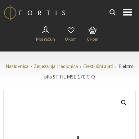
Moj račun
0
kom
0
kom
Naslovnica
›
Željezarija i radionica
›
Električni alati
› Elektro
pila STIHL MSE 170 C-Q