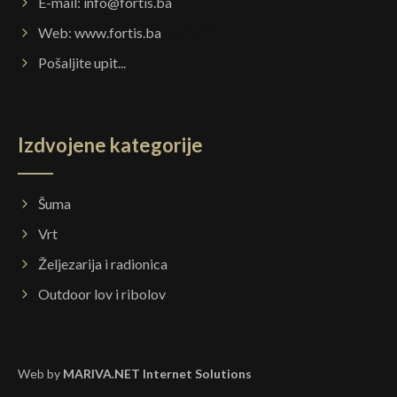
E-mail:
info@fortis.ba
Web:
www.fortis.ba
Pošaljite upit...
Izdvojene kategorije
Šuma
Vrt
Željezarija i radionica
Outdoor lov i ribolov
Web by
MARIVA.NET Internet Solutions