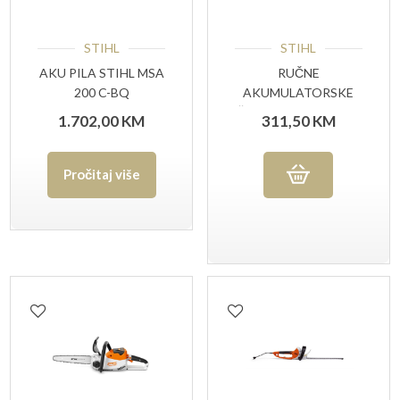
STIHL
STIHL
AKU PILA STIHL MSA
RUČNE
200 C-BQ
AKUMULATORSKE
ŠKARE STIHL HSA 26
1.702,00
KM
311,50
KM
SET
Pročitaj više