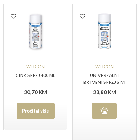
WEICON
WEICON
CINK SPREJ 400 ML
UNIVERZALNI
BRTVENI SPREJ SIVI
400 ML
20,70
KM
28,80
KM
Pročitaj više