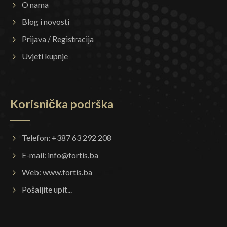
O nama
Blog i novosti
Prijava / Registracija
Uvjeti kupnje
Korisnička podrška
Telefon: +387 63 292 208
E-mail:
info@fortis.ba
Web:
www.fortis.ba
Pošaljite upit...