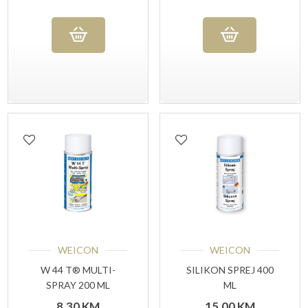
WEICON
WEICON
W 44 T® MULTI-
SILIKON SPREJ 400
SPRAY 200 ML
ML
8,30
KM
15,00
KM