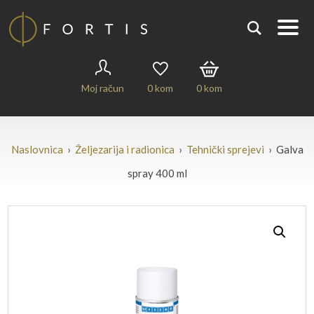
Moj račun
0
kom
0
kom
Naslovnica
›
Željezarija i radionica
›
Tehnički sprejevi
› Galva
spray 400 ml