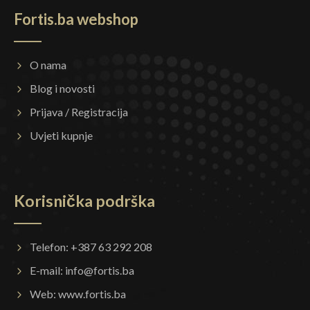
Fortis.ba webshop
O nama
Blog i novosti
Prijava / Registracija
Uvjeti kupnje
Korisnička podrška
Telefon: +387 63 292 208
E-mail:
info@fortis.ba
Web:
www.fortis.ba