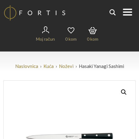
Moj račun
0
kom
0
kom
Naslovnica
›
Kuća
›
Noževi
› Hasaki Yanagi Sashimi