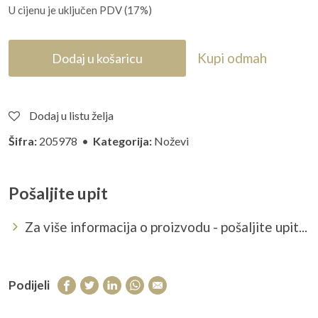
U cijenu je uključen PDV (17%)
Kupi odmah
Dodaj u košaricu
Dodaj u listu želja
Šifra:
205978 •
Kategorija:
Noževi
Pošaljite upit
Za više informacija o proizvodu - pošaljite upit...
Podijeli