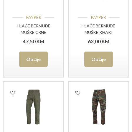
proizvoda
proizvo
PAYPER
PAYPER
HLAČE BERMUDE
HLAČE BERMUDE
MUŠKE CRNE
MUŠKE KHAKI
47,50
KM
63,00
KM
Ovaj
Ovaj
Opcije
Opcije
proizvod
proizvo
ima
ima
više
više
varijanti.
varijant
Opcije
Opcije
se
se
mogu
mogu