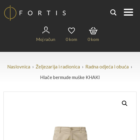
Moj račun
0
kom
0
kom
Naslovnica
›
Željezarija i radionica
›
Radna odjeća i obuća
›
Hlače bermude muške KHAKI