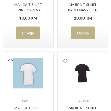
MAJICA T-SHIRT
MAJICA T-SHIRT
PRINT CRVENA
PRINT NAVY BLUE
10,80
KM
10,80
KM
Ovaj
Ovaj
Opcije
Opcije
proizvod
proizvo
ima
ima
više
više
varijanti.
varijant
Opcije
Opcije
se
se
mogu
mogu
odabrati
odabrat
PAYPER
PAYPER
na
na
MAJICA T-SHIRT
MAJICA T-SHIRT