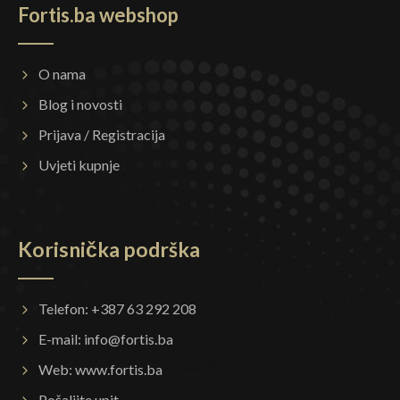
Fortis.ba webshop
O nama
Blog i novosti
Prijava / Registracija
Uvjeti kupnje
Korisnička podrška
Telefon: +387 63 292 208
E-mail:
info@fortis.ba
Web:
www.fortis.ba
Pošaljite upit...