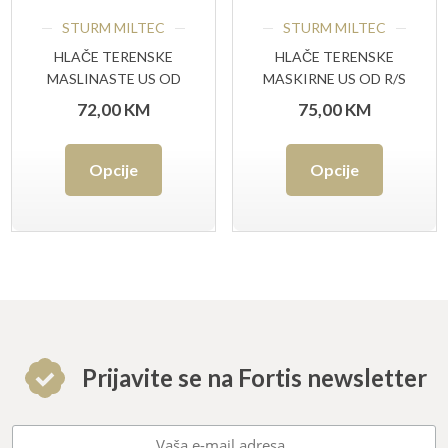
odabrati
odabrat
STURM MILTEC
STURM MILTEC
na
na
HLAČE TERENSKE
HLAČE TERENSKE
MASLINASTE US OD
MASKIRNE US OD R/S
stranici
stranici
R/S BDU TEESAR®
BDU TEESAR®
72,00
KM
75,00
KM
proizvoda
proizvo
Ovaj
Ovaj
Opcije
Opcije
proizvod
proizvo
ima
ima
više
više
varijanti.
varijant
Opcije
Opcije
se
se
Prijavite se na Fortis newsletter
mogu
mogu
odabrati
odabrat