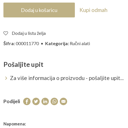
Kupi odmah
Dodaj u košaricu
Dodaj u listu želja
Šifra:
000011770 •
Kategorija:
Ručni alati
Pošaljite upit
Za više informacija o proizvodu - pošaljite upit...
Podijeli
Napomena: