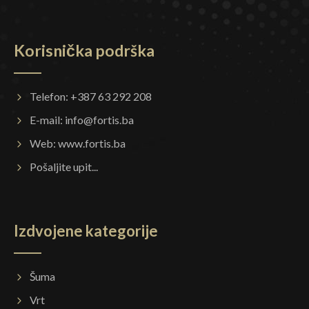
Korisnička podrška
Telefon: +387 63 292 208
E-mail:
info@fortis.ba
Web:
www.fortis.ba
Pošaljite upit...
Izdvojene kategorije
Šuma
Vrt