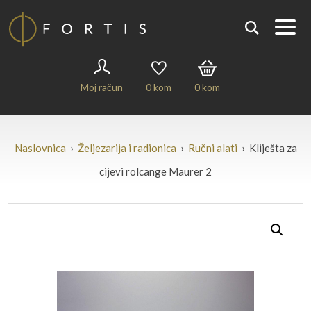
Moj račun
0
kom
0
kom
Naslovnica
›
Željezarija i radionica
›
Ručni alati
› Kliješta za
cijevi rolcange Maurer 2