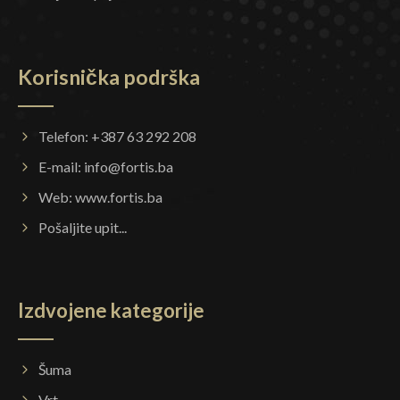
Korisnička podrška
Telefon: +387 63 292 208
E-mail:
info@fortis.ba
Web:
www.fortis.ba
Pošaljite upit...
Izdvojene kategorije
Šuma
Vrt