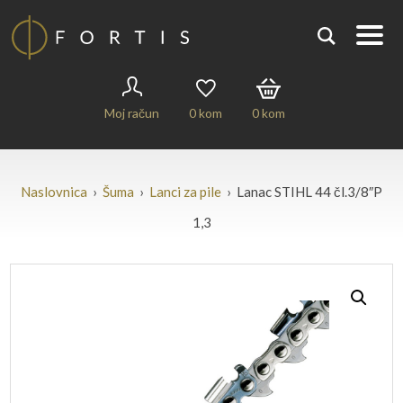
Moj račun
0
kom
0
kom
Naslovnica
›
Šuma
›
Lanci za pile
› Lanac STIHL 44 čl.3/8″P
1,3