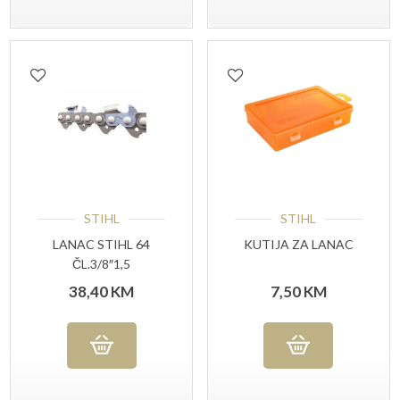
STIHL
STIHL
LANAC STIHL 64
KUTIJA ZA LANAC
ČL.3/8″1,5
38,40
KM
7,50
KM