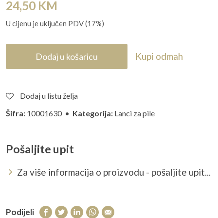
24,50
KM
U cijenu je uključen PDV (17%)
Kupi odmah
Dodaj u košaricu
Dodaj u listu želja
Šifra:
10001630 •
Kategorija:
Lanci za pile
Pošaljite upit
Za više informacija o proizvodu - pošaljite upit...
Podijeli