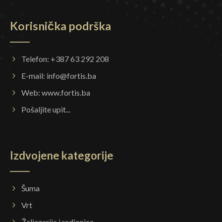
Korisnička podrška
Telefon: +387 63 292 208
E-mail:
info@fortis.ba
Web:
www.fortis.ba
Pošaljite upit...
Izdvojene kategorije
Šuma
Vrt
Željezarija i radionica