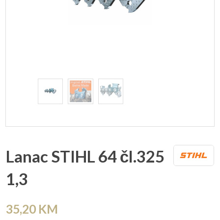
Lanac STIHL 64 čl.325
1,3
35,20
KM