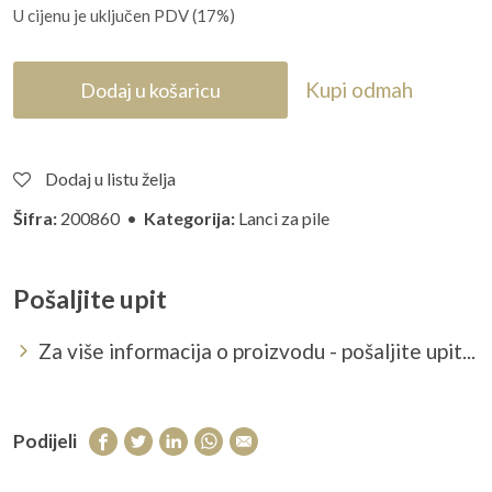
U cijenu je uključen PDV (17%)
Kupi odmah
Dodaj u košaricu
Dodaj u listu želja
Šifra:
200860 •
Kategorija:
Lanci za pile
Pošaljite upit
Za više informacija o proizvodu - pošaljite upit...
Podijeli