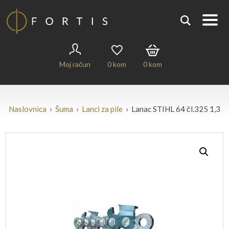
Moj račun
0
kom
0
kom
Naslovnica
›
Šuma
›
Lanci za pile
› Lanac STIHL 64 čl.325 1,3