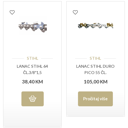
STIHL
STIHL
LANAC STIHL 64
LANAC STIHL DURO
ČL.3/8″1,5
PICO 55 ČL.
38,40
KM
105,00
KM
Pročitaj više