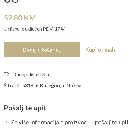
52,80
KM
U cijenu je uključen PDV (17%)
Kupi odmah
Dodaj u košaricu
Dodaj u listu želja
Šifra:
205818 •
Kategorija:
Noževi
Pošaljite upit
Za više informacija o proizvodu - pošaljite upit...