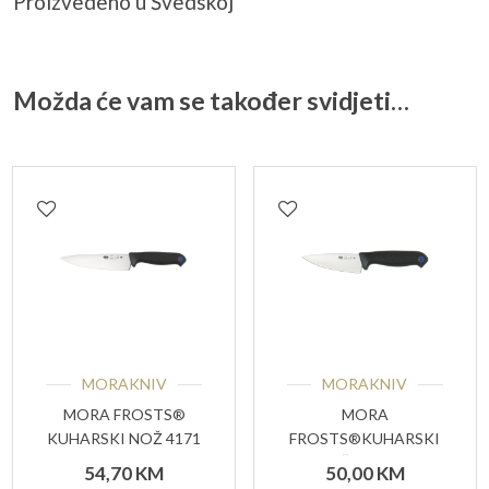
Proizvedeno u Švedskoj
Možda će vam se također svidjeti…
MORAKNIV
MORAKNIV
MORA FROSTS®
MORA
KUHARSKI NOŽ 4171
FROSTS®KUHARSKI
PG
NOŽ 4130 PG
54,70
KM
50,00
KM