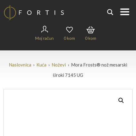
Moj račun
0
kom
0
kom
Naslovnica
›
Kuća
›
Noževi
› Mora Frosts® nož mesarski
široki 7145 UG