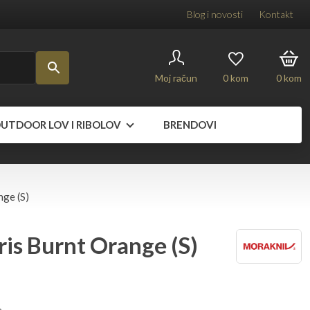
Blog i novosti
Kontakt
Moj račun
0
kom
0
kom
UTDOOR LOV I RIBOLOV
BRENDOVI
nge (S)
is Burnt Orange (S)