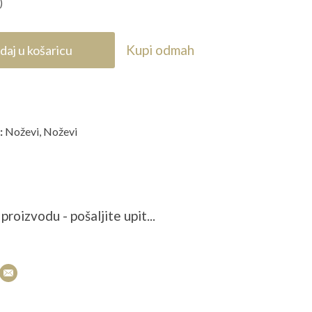
)
Kupi odmah
daj u košaricu
:
Noževi
,
Noževi
proizvodu - pošaljite upit...