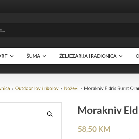
VRT
ŠUMA
ŽELJEZARIJA I RADIONICA
O
vnica
›
Outdoor lov i ribolov
›
Noževi
› Morakniv Eldris Burnt Ora
Morakniv Eldr
58,50
KM