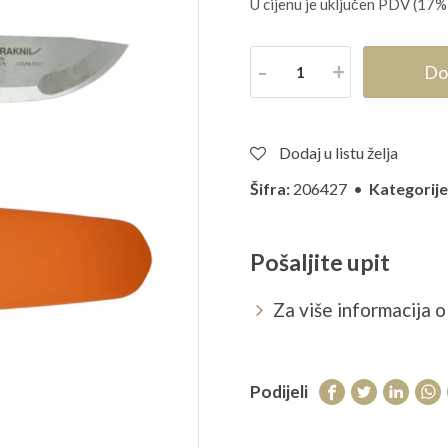
U cijenu je uključen PDV (17%
Količina
Do
Dodaj u listu želja
Šifra:
206427 •
Kategorije
Pošaljite upit
Za više informacija o 
Podijeli