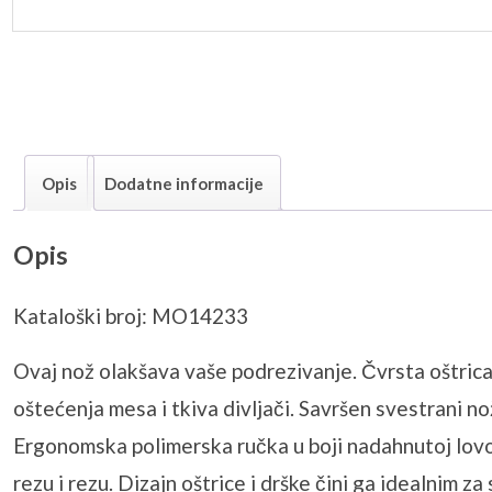
Opis
Dodatne informacije
Opis
Kataloški broj: MO14233
Ovaj nož olakšava vaše podrezivanje. Čvrsta oštrica 
oštećenja mesa i tkiva divljači. Savršen svestrani n
Ergonomska polimerska ručka u boji nadahnutoj lovom 
rezu i rezu. Dizajn oštrice i drške čini ga idealnim z