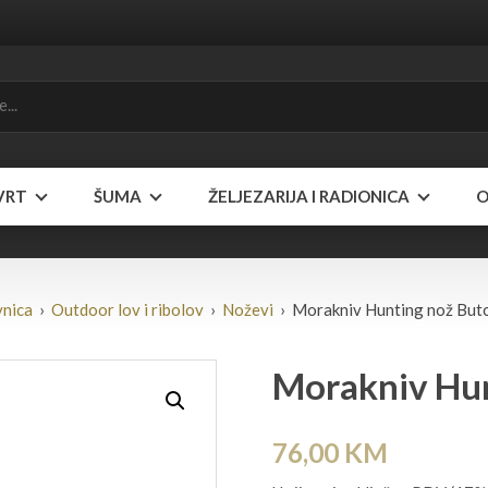
VRT
ŠUMA
ŽELJEZARIJA I RADIONICA
O
vnica
›
Outdoor lov i ribolov
›
Noževi
› Morakniv Hunting nož Butc
Morakniv Hun
76,00
KM