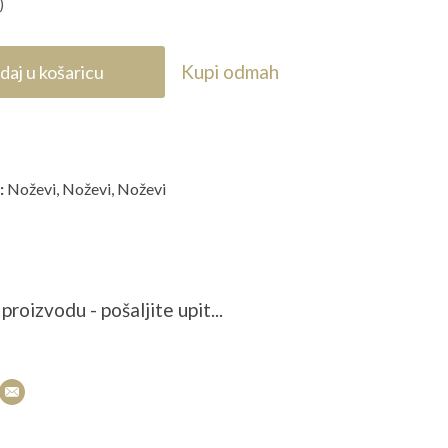
)
Kupi odmah
daj u košaricu
:
Noževi
,
Noževi
,
Noževi
proizvodu - pošaljite upit...