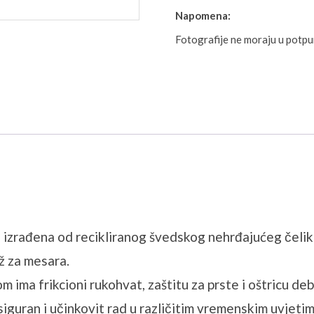
Napomena:
Fotografije ne moraju u potp
izrađena od recikliranog švedskog nehrđajućeg čelika i
ož za mesara.
ima frikcioni rukohvat, zaštitu za prste i oštricu deb
a siguran i učinkovit rad u različitim vremenskim uvjet