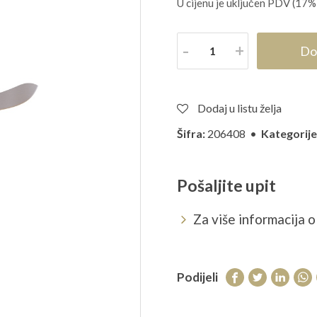
U cijenu je uključen PDV (17%
Količina
Do
Dodaj u listu želja
Šifra:
206408 •
Kategorije
Pošaljite upit
Za više informacija o 
Podijeli