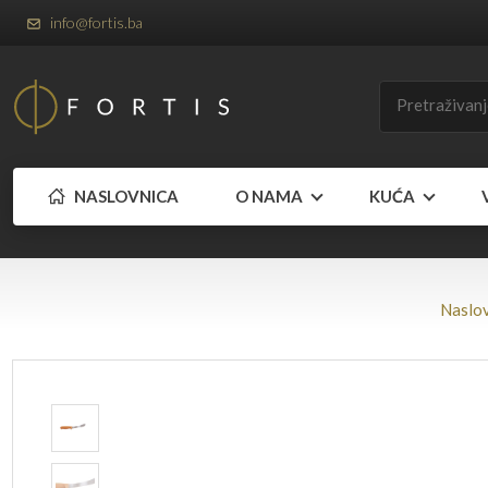
info@fortis.ba
NASLOVNICA
O NAMA
KUĆA
Naslo