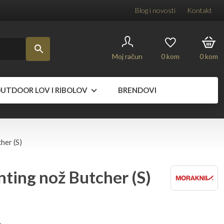
Blog i novosti
Kontakt
Moj račun
0
kom
0
kom
UTDOOR LOV I RIBOLOV
BRENDOVI
her (S)
ting nož Butcher (S)