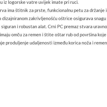
 iz logorske vatre uvijek imate pri ruci.
 ima štitnik za prste, funkcionalnu petu za držanje i
dizajniranom zakrivljenošću oštrice osigurava snagu i
u siguran i robustan alat. Crni PC premaz stvara uravn
 imaju omču za remen i štite oštar rub od površina koj
 produljenje udaljenosti između korica noža i remen