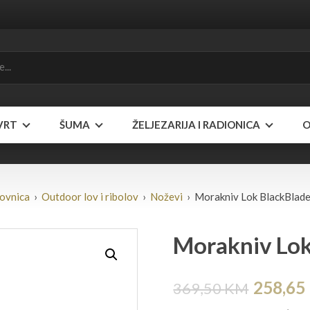
VRT
ŠUMA
ŽELJEZARIJA I RADIONICA
O
ovnica
›
Outdoor lov i ribolov
›
Noževi
› Morakniv Lok BlackBlade
Morakniv Lok
Izvorn
258,65
369,50
KM