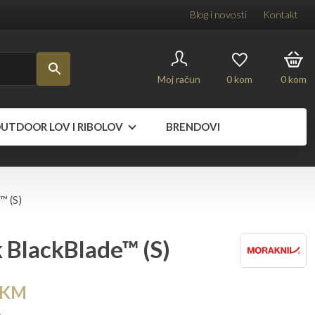
Blog i novosti
Kontakt
Moj račun
0
kom
0
kom
UTDOOR LOV I RIBOLOV
BRENDOVI
™ (S)
 BlackBlade™ (S)
a
Trenutna
KM