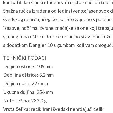
kompatibilan s pokretačem vatre, što znači da toplinu
Snažna ručka izrađena od jedinstvenog jasenovog drva
švedskog nehrđajućeg čelika. Što zajedno s posebno 
izazove, nož ima izvrsne značajke za one koji trebaj
sjajnog ruba oštrice. Korice od biljno štavljene kože
s dodatkom Dangler 10 s gumbom, koji vam omogućuje
TEHNIČKI PODACI
Duljina oštrice: 109 mm
Debljina oštrice: 3,2 mm
Duljina noža: 227 mm
Ukupna duljina: 256 mm
Neto težina: 233,0 g
Vrsta čelika: reciklirani švedski nehrđajući čelik