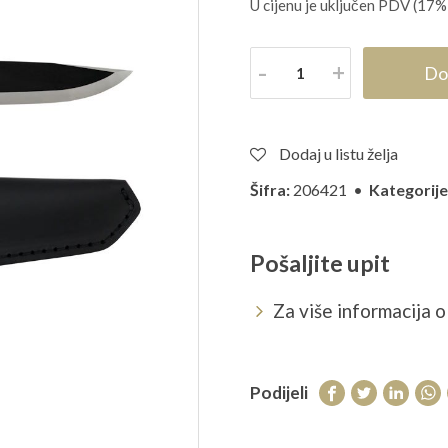
cijena
U cijenu je uključen PDV (17%
bila
je:
Količina
Do
369,50
Dodaj u listu želja
Šifra:
206421 •
Kategorije
Pošaljite upit
Za više informacija o 
Podijeli