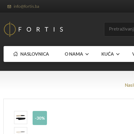
info@fortis.ba
NASLOVNICA
O NAMA
KUĆA
Nasl
-30%