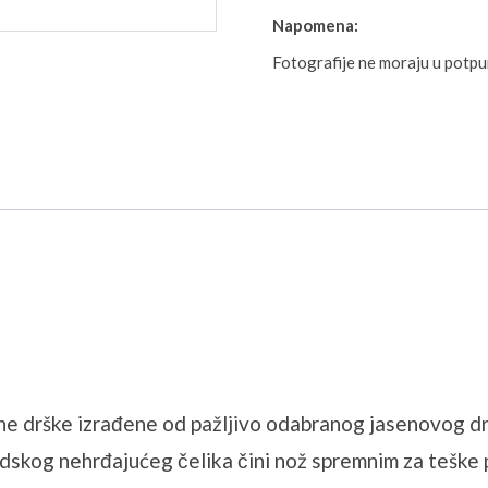
Napomena:
Fotografije ne moraju u potp
ne drške izrađene od pažljivo odabranog jasenovog dr
skog nehrđajućeg čelika čini nož spremnim za teške po