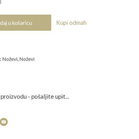
cijena
)
je:
258,65 KM.
Kupi odmah
daj u košaricu
 KM.
:
Noževi
,
Noževi
proizvodu - pošaljite upit...