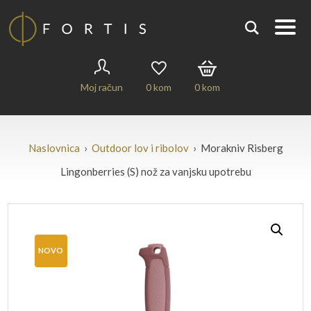
Moj račun
0
kom
0
kom
Naslovnica
›
Outdoor lov i ribolov
› Morakniv Risberg
Lingonberries (S) nož za vanjsku upotrebu
NOVO