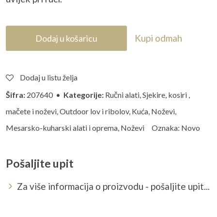
Kupi odmah
Dodaj u košaricu
Dodaj u listu želja
Šifra:
207640 •
Kategorije:
Ručni alati
,
Sjekire, kosiri ,
mačete i noževi
,
Outdoor lov i ribolov
,
Kuća
,
Noževi
,
Mesarsko-kuharski alati i oprema
,
Noževi
Oznaka:
Novo
Pošaljite upit
Za više informacija o proizvodu - pošaljite upit...