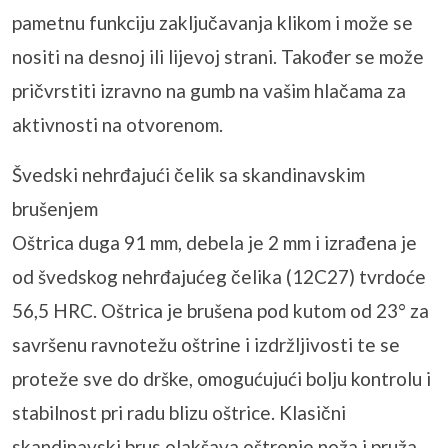
pametnu funkciju zaključavanja klikom i može se
nositi na desnoj ili lijevoj strani. Također se može
pričvrstiti izravno na gumb na vašim hlačama za
aktivnosti na otvorenom.
Švedski nehrđajući čelik sa skandinavskim
brušenjem
Oštrica duga 91 mm, debela je 2 mm i izrađena je
od švedskog nehrđajućeg čelika (12C27) tvrdoće
56,5 HRC. Oštrica je brušena pod kutom od 23° za
savršenu ravnotežu oštrine i izdržljivosti te se
proteže sve do drške, omogućujući bolju kontrolu i
stabilnost pri radu blizu oštrice. Klasični
skandinavski brus olakšava oštrenje noža i pruža