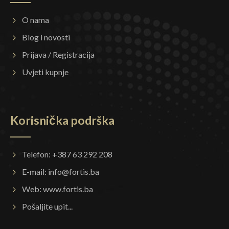
O nama
Blog i novosti
Prijava / Registracija
Uvjeti kupnje
Korisnička podrška
Telefon: +387 63 292 208
E-mail:
info@fortis.ba
Web:
www.fortis.ba
Pošaljite upit...