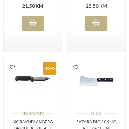
21,50
KM
23,50
KM
NOVO
MORAKNIV
DICK
MORAKNIV AMBERG
SATARA DICK 0,9 KG
14698 BLACKBLADE
RUČKA 18 CM