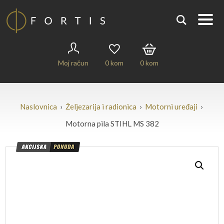
Moj račun
0
kom
0
kom
Naslovnica
›
Željezarija i radionica
›
Motorni uređaji
›
Motorna pila STIHL MS 382