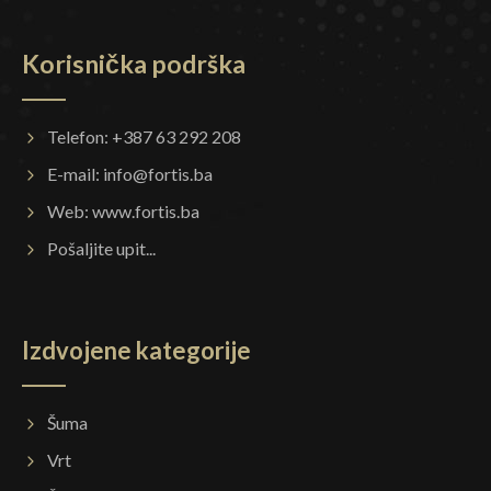
Korisnička podrška
Telefon: +387 63 292 208
E-mail:
info@fortis.ba
Web:
www.fortis.ba
Pošaljite upit...
Izdvojene kategorije
Šuma
Vrt