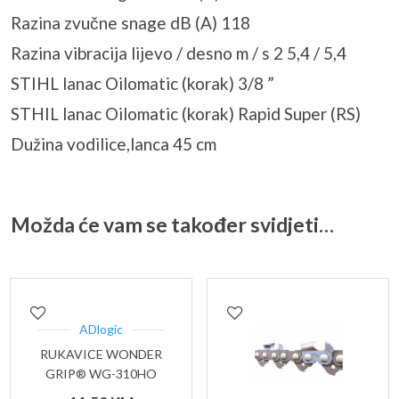
Razina zvučne snage dB (A) 118
Razina vibracija lijevo / desno m / s 2 5,4 / 5,4
STIHL lanac Oilomatic (korak) 3/8 ”
STHIL lanac Oilomatic (korak) Rapid Super (RS)
Dužina vodilice,lanca 45 cm
Možda će vam se također svidjeti…
ADlogic
RUKAVICE WONDER
GRIP® WG-310HO
COMFORT – L/9