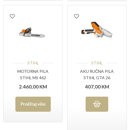
STIHL
STIHL
MOTORNA PILA
AKU RUČNA PILA
STIHL MS 462
STIHL GTA 26
SET(AS2+AL1)
2.460,00
KM
407,00
KM
Pročitaj više