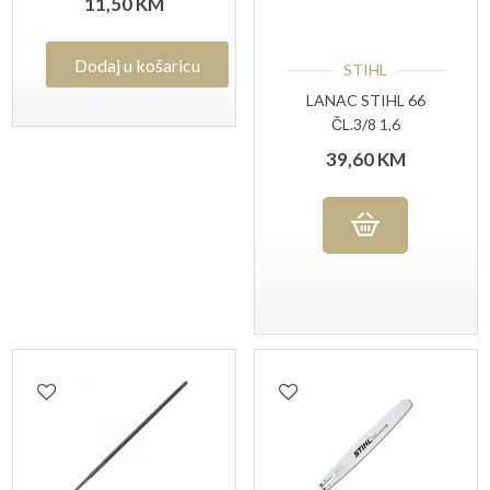
11,50
KM
Dodaj u košaricu
STIHL
LANAC STIHL 66
ČL.3/8 1,6
39,60
KM