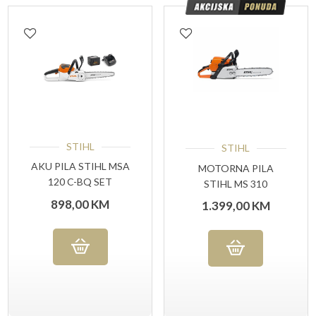
STIHL
STIHL
AKU PILA STIHL MSA
MOTORNA PILA
120 C-BQ SET
STIHL MS 310
(AK20+AL101)
898,00
KM
1.399,00
KM