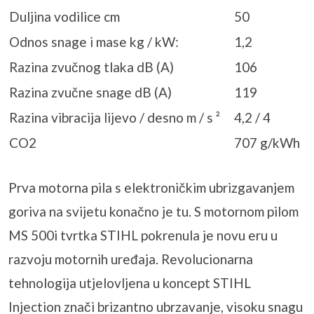
Duljina vodilice cm
50
Odnos snage i mase kg / kW:
1,2
Razina zvučnog tlaka dB (A)
106
Razina zvučne snage dB (A)
119
Razina vibracija lijevo / desno m / s ²
4,2 / 4
CO2
707 g/kWh
Prva motorna pila s elektroničkim ubrizgavanjem
goriva na svijetu konačno je tu. S motornom pilom
MS 500i tvrtka STIHL pokrenula je novu eru u
razvoju motornih uređaja. Revolucionarna
tehnologija utjelovljena u koncept STIHL
Injection znači brizantno ubrzavanje, visoku snagu