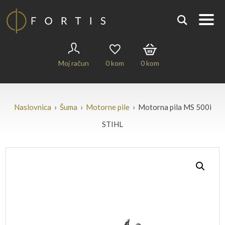
Moj račun
0
kom
0
kom
Naslovnica
›
Šuma
›
Motorne pile
› Motorna pila MS 500i
STIHL