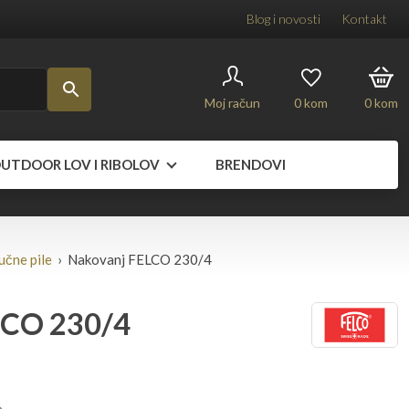
Blog i novosti
Kontakt
Moj račun
0
kom
0
kom
UTDOOR LOV I RIBOLOV
BRENDOVI
učne pile
› Nakovanj FELCO 230/4
LCO 230/4