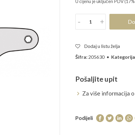
U cijenu je uključen PDV (17%
Količina
Do
Dodaj u listu želja
Šifra:
205630 •
Kategorija
Pošaljite upit
Za više informacija o 
Podijeli