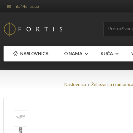
info@fortis.ba
NASLOVNICA
O NAMA
KUĆA
Naslovnica
›
Željezarija i radionic