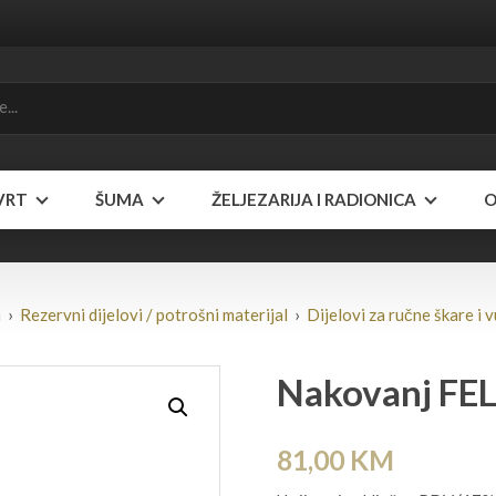
VRT
ŠUMA
ŽELJEZARIJA I RADIONICA
O
a
›
Rezervni dijelovi / potrošni materijal
›
Dijelovi za ručne škare i v
Nakovanj FE
81,00
KM