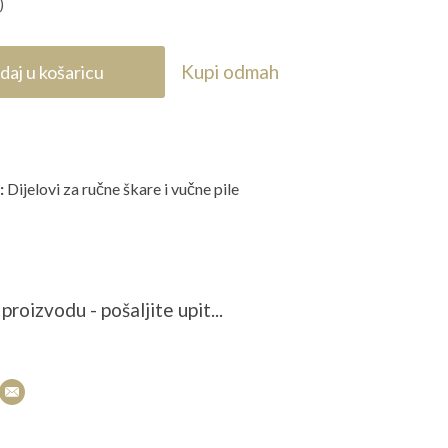
)
Kupi odmah
daj u košaricu
:
Dijelovi za ručne škare i vučne pile
proizvodu - pošaljite upit...