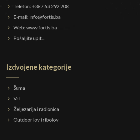
Telefon: +387 63 292 208
E-mail:
info@fortis.ba
Web:
www.fortis.ba
Pošaljite upit...
Izdvojene kategorije
Šuma
Vrt
Željezarija i radionica
Outdoor lov i ribolov