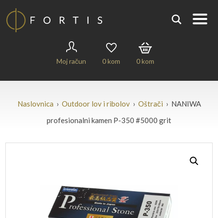
Moj račun
0
kom
0
kom
Naslovnica
›
Outdoor lov i ribolov
›
Oštrači
› NANIWA
profesionalni kamen P-350 #5000 grit