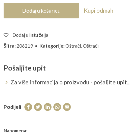
Kupi odmah
Dodaj u košaricu
Dodaj u listu želja
Šifra:
206219 •
Kategorije:
Oštrači
,
Oštrači
Pošaljite upit
Za više informacija o proizvodu - pošaljite upit...
Podijeli
Napomena: