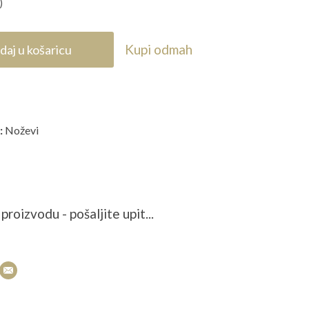
)
Kupi odmah
daj u košaricu
:
Noževi
proizvodu - pošaljite upit...