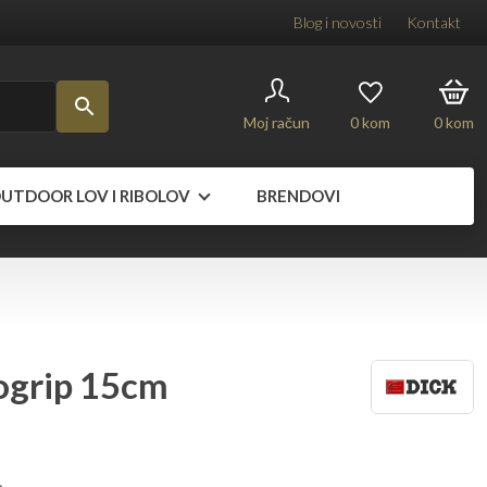
Blog i novosti
Kontakt
Moj račun
0
kom
0
kom
UTDOOR LOV I RIBOLOV
BRENDOVI
ogrip 15cm