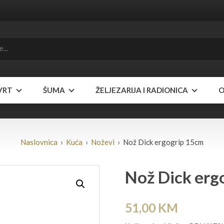
VRT
ŠUMA
ŽELJEZARIJA I RADIONICA
O
Naslovnica
›
Kuća
›
Noževi
› Nož Dick ergogrip 15cm
Nož Dick erg
51,00
KM