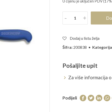
U cijenu je uključen PDV (17%
Količina
Do
Dodaj u listu želja
Šifra:
200838 •
Kategorija
Pošaljite upit
Za više informacija o 
Podijeli