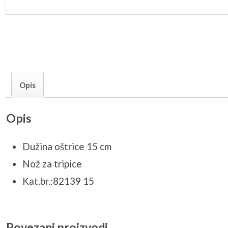
Opis
Opis
Dužina oštrice 15 cm
Nož za tripice
Kat.br.:82139 15
Povezani proizvodi