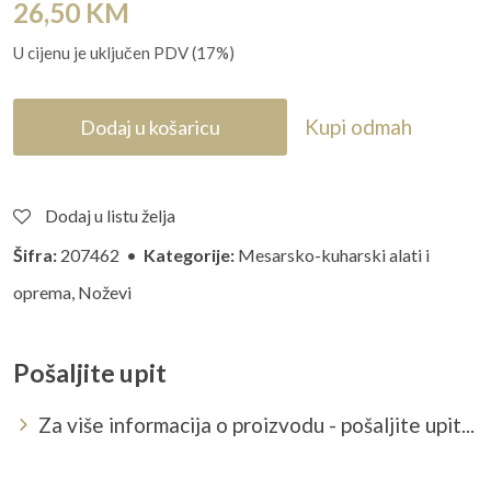
26,50
KM
U cijenu je uključen PDV (17%)
Kupi odmah
Dodaj u košaricu
Dodaj u listu želja
Šifra:
207462 •
Kategorije:
Mesarsko-kuharski alati i
oprema
,
Noževi
Pošaljite upit
Za više informacija o proizvodu - pošaljite upit...