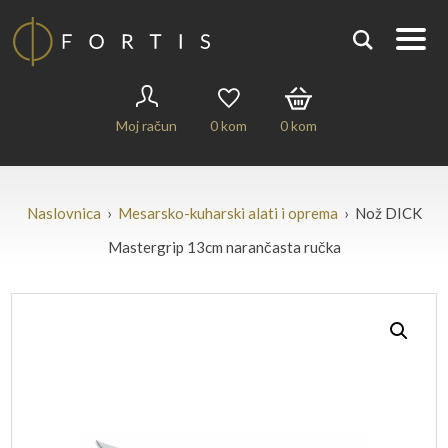
Moj račun
0
kom
0
kom
Naslovnica
›
Mesarsko-kuharski alati i oprema
› Nož DICK
Mastergrip 13cm narančasta ručka