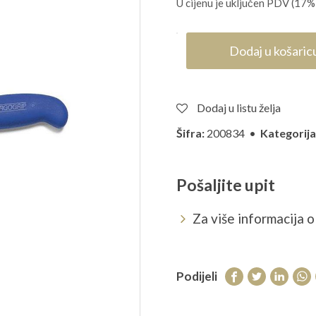
U cijenu je uključen PDV (17%
Dodaj u košaric
Dodaj u listu želja
Šifra:
200834 •
Kategorija
Pošaljite upit
Za više informacija o 
Podijeli