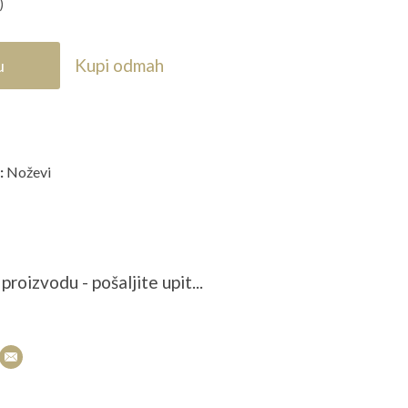
)
Kupi odmah
u
:
Noževi
proizvodu - pošaljite upit...