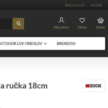
Blog i novosti
Kontakt
Moj račun
0
kom
0
kom
UTDOOR LOV I RIBOLOV
BRENDOVI
va ručka 18cm