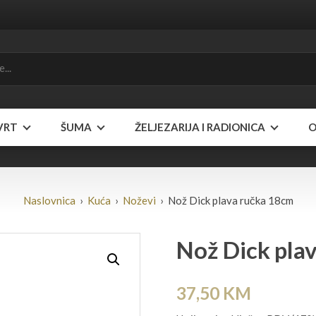
VRT
ŠUMA
ŽELJEZARIJA I RADIONICA
O
Naslovnica
›
Kuća
›
Noževi
› Nož Dick plava ručka 18cm
Nož Dick pla
37,50
KM