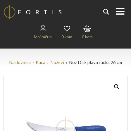
Moj račun
0
kom
0
kom
Naslovnica
›
Kuća
›
Noževi
› Nož Dick plava ručka 26 cm