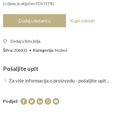
U cijenu je uključen PDV (17%)
Kupi odmah
Dodaj u košaricu
Dodaj u listu želja
Šifra:
206831 •
Kategorija:
Noževi
Pošaljite upit
Za više informacija o proizvodu - pošaljite upit...
Podijeli