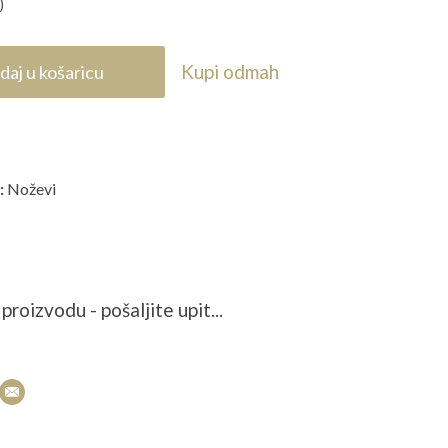
)
Kupi odmah
daj u košaricu
:
Noževi
proizvodu - pošaljite upit...