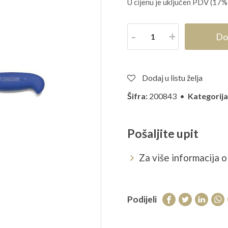
U cijenu je uključen PDV (17%
Količina
Do
Dodaj u listu želja
Šifra:
200843 •
Kategorija
Pošaljite upit
Za više informacija o 
Podijeli