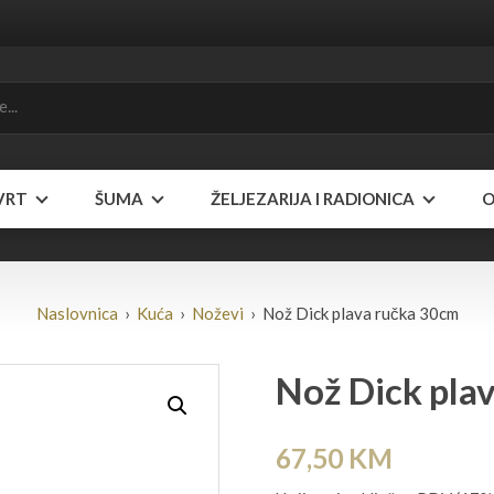
VRT
ŠUMA
ŽELJEZARIJA I RADIONICA
O
Naslovnica
›
Kuća
›
Noževi
› Nož Dick plava ručka 30cm
Nož Dick pla
67,50
KM