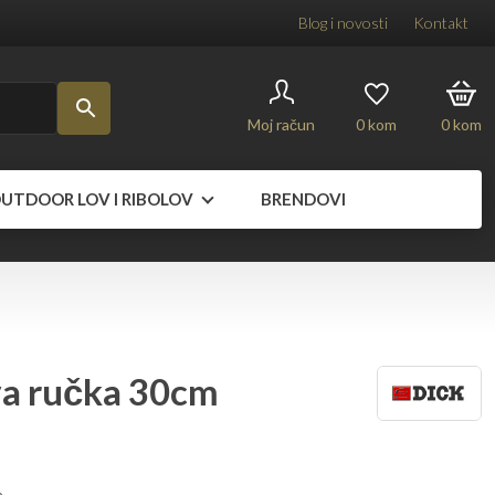
Blog i novosti
Kontakt
Moj račun
0
kom
0
kom
UTDOOR LOV I RIBOLOV
BRENDOVI
va ručka 30cm