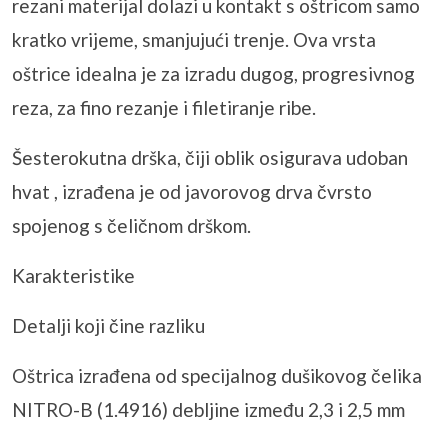
rezani materijal dolazi u kontakt s oštricom samo
kratko vrijeme, smanjujući trenje. Ova vrsta
oštrice idealna je za izradu dugog, progresivnog
reza, za fino rezanje i
filetiranje
ribe.
Šesterokutna drška, čiji oblik osigurava udoban
hvat , izrađena je od javorovog drva čvrsto
spojenog s čeličnom drškom.
Karakteristike
Detalji koji čine razliku
Oštrica izrađena od specijalnog dušikovog čelika
NITRO-B (1.4916) debljine između 2,3 ​​i 2,5 mm