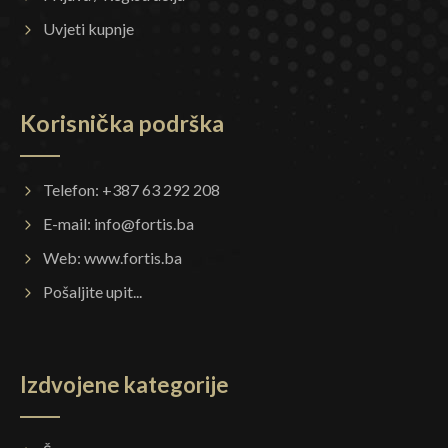
Uvjeti kupnje
Korisnička podrška
Telefon: +387 63 292 208
E-mail:
info@fortis.ba
Web:
www.fortis.ba
Pošaljite upit...
Izdvojene kategorije