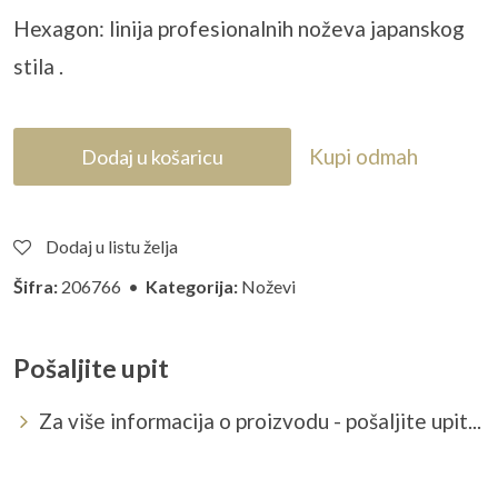
Hexagon: linija profesionalnih no
ževa japanskog
stila .
Kupi odmah
Dodaj u košaricu
Dodaj u listu želja
Šifra:
206766 •
Kategorija:
Noževi
Pošaljite upit
Za više informacija o proizvodu - pošaljite upit...