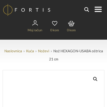
Moj račun
0
kom
0
kom
Naslovnica
›
Kuća
›
Noževi
› Nož HEXAGON-USABA oštrica
21 cm