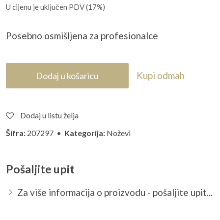
U cijenu je uključen PDV (17%)
Posebno osmi
šljena za profesionalce
Kupi odmah
Dodaj u košaricu
Dodaj u listu želja
Šifra:
207297 •
Kategorija:
Noževi
Pošaljite upit
Za više informacija o proizvodu - pošaljite upit...