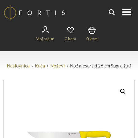
Moj račun
0
kom
0
kom
Naslovnica
›
Kuća
›
Noževi
› Nož mesarski 26 cm Supra žuti