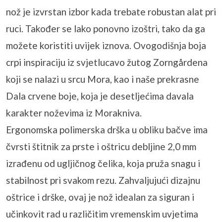
nož je izvrstan izbor kada trebate robustan alat pri
ruci. Također se lako ponovno izoštri, tako da ga
možete koristiti uvijek iznova. Ovogodišnja boja
crpi inspiraciju iz svjetlucavo žutog Zorngårdena
koji se nalazi u srcu Mora, kao i naše prekrasne
Dala crvene boje, koja je desetljećima davala
karakter noževima iz Morakniva.
Ergonomska polimerska drška u obliku bačve ima
čvrsti štitnik za prste i oštricu debljine 2,0 mm
izrađenu od ugljičnog čelika, koja pruža snagu i
stabilnost pri svakom rezu. Zahvaljujući dizajnu
oštrice i drške, ovaj je nož idealan za siguran i
učinkovit rad u različitim vremenskim uvjetima