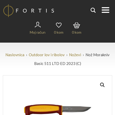
Moj račun
0
kom
0
kom
Naslovnica
›
Outdoor lov i ribolov
›
Noževi
› Nož Morakniv
Basic 511 LTD ED 2023 (C)