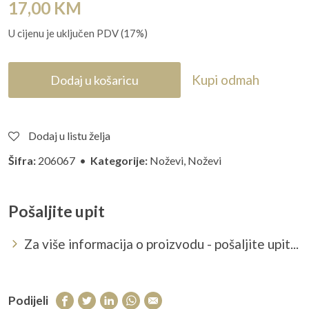
17,00
KM
U cijenu je uključen PDV (17%)
Kupi odmah
Dodaj u košaricu
Dodaj u listu želja
Šifra:
206067 •
Kategorije:
Noževi
,
Noževi
Pošaljite upit
Za više informacija o proizvodu - pošaljite upit...
Podijeli