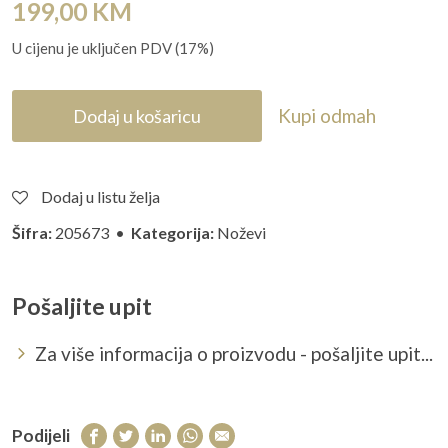
199,00
KM
U cijenu je uključen PDV (17%)
Kupi odmah
Dodaj u košaricu
Dodaj u listu želja
Šifra:
205673 •
Kategorija:
Noževi
Pošaljite upit
Za više informacija o proizvodu - pošaljite upit...
Podijeli