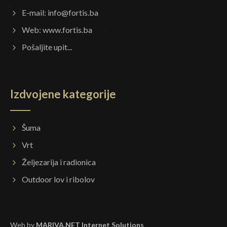
E-mail:
info@fortis.ba
Web:
www.fortis.ba
Pošaljite upit...
Izdvojene kategorije
Šuma
Vrt
Željezarija i radionica
Outdoor lov i ribolov
Web by
MARIVA.NET Internet Solutions