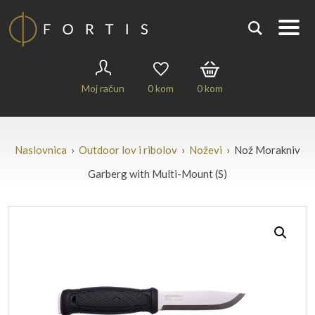
Moj račun
0
kom
0
kom
Naslovnica
›
Outdoor lov i ribolov
›
Noževi
› Nož Morakniv
Garberg with Multi-Mount (S)