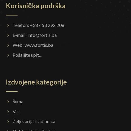
Korisnička podrška
Telefon: +387 63 292 208
E-mail:
info@fortis.ba
Web:
www.fortis.ba
Pošaljite upit...
Izdvojene kategorije
Šuma
Vrt
Željezarija i radionica