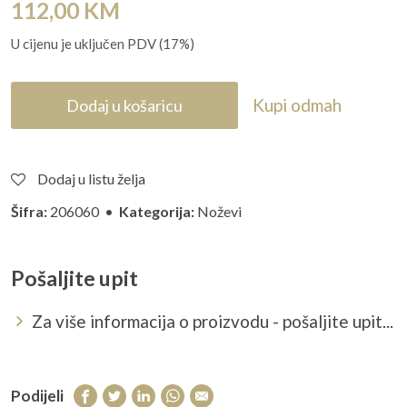
112,00
KM
U cijenu je uključen PDV (17%)
Kupi odmah
Dodaj u košaricu
Dodaj u listu želja
Šifra:
206060 •
Kategorija:
Noževi
Pošaljite upit
Za više informacija o proizvodu - pošaljite upit...
Podijeli