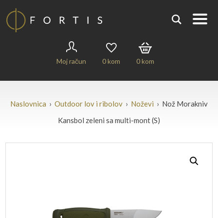
Moj račun
0
kom
0
kom
Naslovnica
›
Outdoor lov i ribolov
›
Noževi
› Nož Morakniv
Kansbol zeleni sa multi-mont (S)