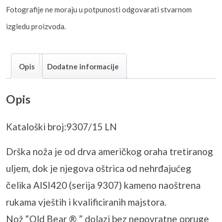
Fotografije ne moraju u potpunosti odgovarati stvarnom
izgledu proizvoda.
Opis
Dodatne informacije
Opis
Kataloški broj:9307/15 LN
Drška noža je od drva američkog oraha tretiranog
uljem, dok je njegova oštrica od nehrđajućeg
čelika AISI420 (serija 9307) kameno naoštrena
rukama vještih i kvalificiranih majstora.
Nož “Old Bear ® ” dolazi bez nepovratne opruge