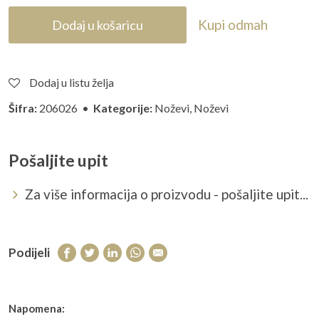
Kupi odmah
Dodaj u košaricu
Dodaj u listu želja
Šifra:
206026 •
Kategorije:
Noževi
,
Noževi
Pošaljite upit
Za više informacija o proizvodu - pošaljite upit...
Podijeli
Napomena: