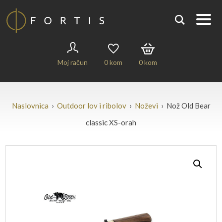
Moj račun
0
kom
0
kom
Naslovnica
›
Outdoor lov i ribolov
›
Noževi
› Nož Old Bear
classic XS-orah