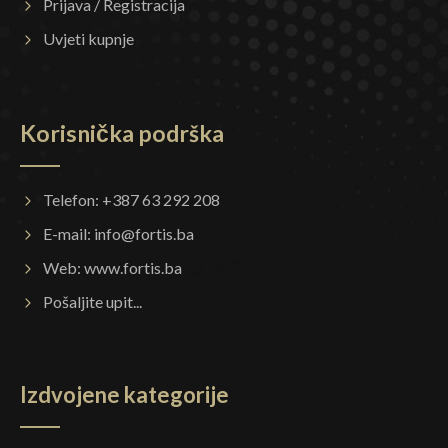
Prijava / Registracija
Uvjeti kupnje
Korisnička podrška
Telefon: +387 63 292 208
E-mail:
info@fortis.ba
Web:
www.fortis.ba
Pošaljite upit...
Izdvojene kategorije