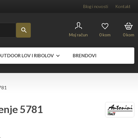
Blog i novosti
Kontakt
Moj račun
0
kom
0
kom
UTDOOR LOV I RIBOLOV
BRENDOVI
5781
jenje 5781