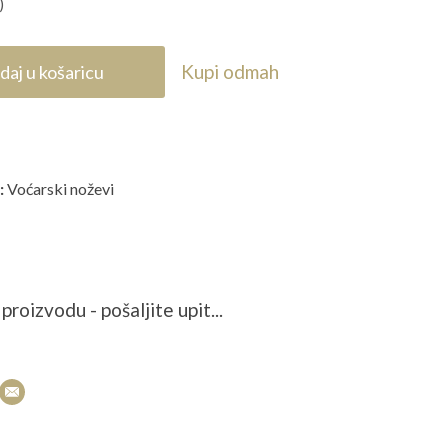
)
Kupi odmah
daj u košaricu
:
Voćarski noževi
proizvodu - pošaljite upit...