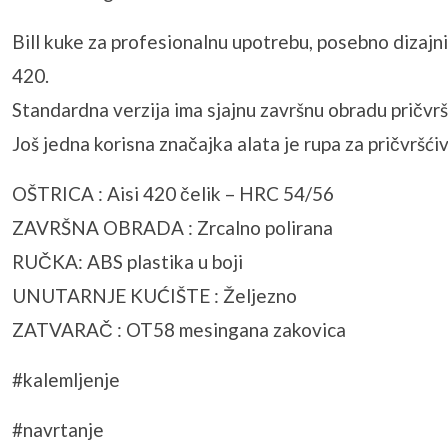
Bill kuke za profesionalnu upotrebu, posebno dizajnir
420.
Standardna verzija ima sjajnu završnu obradu pričv
Još jedna korisna značajka alata je rupa za pričvršćiv
OŠTRICA : Aisi 420 čelik – HRC 54/56
ZAVRŠNA OBRADA : Zrcalno polirana
RUČKA: ABS plastika u boji
UNUTARNJE KUĆIŠTE : Željezno
ZATVARAČ : OT58 mesingana zakovica
#kalemljenje
#navrtanje