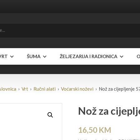
VRT
ŠUMA
ŽELJEZARIJA I RADIONICA
O
slovnica
›
Vrt
›
Ručni alati
›
Voćarski noževi
› Nož za cijepljenje 
Nož za cijepl
16,50
KM