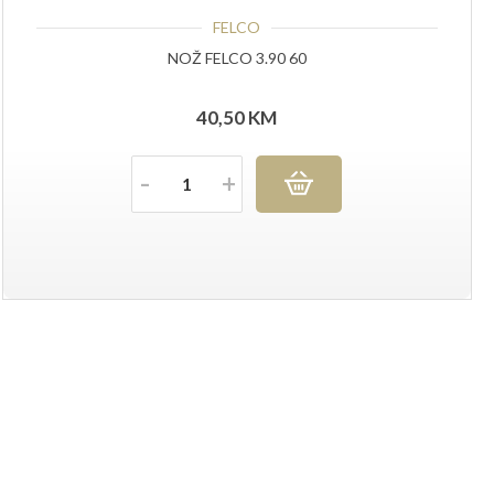
FELCO
NOŽ FELCO 3.90 60
40,50
KM
Količina