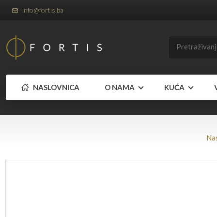
info@fortis.ba
NASLOVNICA
O NAMA
KUĆA
Na