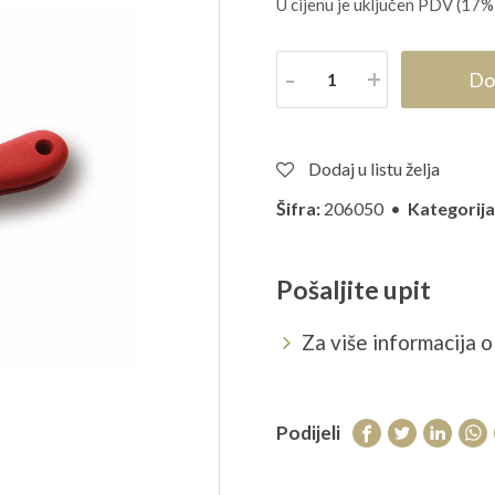
U cijenu je uključen PDV (17%
Količina
Do
Dodaj u listu želja
Šifra:
206050 •
Kategorija
Pošaljite upit
Za više informacija o 
Podijeli