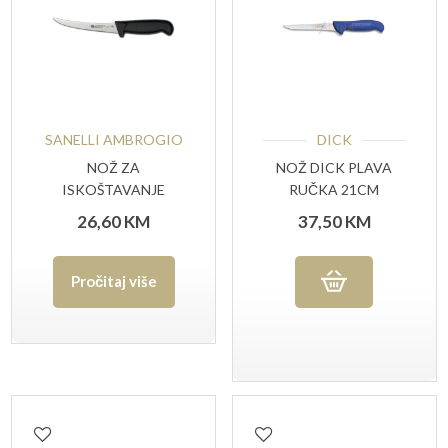
SANELLI AMBROGIO
DICK
NOŽ ZA
NOŽ DICK PLAVA
ISKOŠTAVANJE
RUČKA 21CM
ZAKRIVLJENI 15 CM
26,60
KM
37,50
KM
SUPRA
Pročitaj više