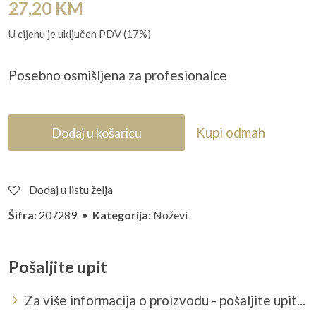
27,20
KM
U cijenu je uključen PDV (17%)
Posebno osmi
šljena za profesionalce
Kupi odmah
Dodaj u košaricu
Dodaj u listu želja
Šifra:
207289 •
Kategorija:
Noževi
Pošaljite upit
Za više informacija o proizvodu - pošaljite upit...