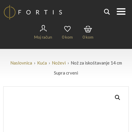
Moj račun
0
kom
0
kom
Naslovnica
›
Kuća
›
Noževi
› Nož za iskoštavanje 14 cm
Supra crveni