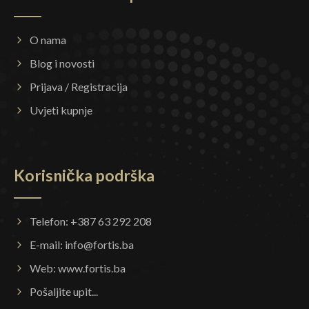
O nama
Blog i novosti
Prijava / Registracija
Uvjeti kupnje
Korisnička podrška
Telefon: +387 63 292 208
E-mail:
info@fortis.ba
Web:
www.fortis.ba
Pošaljite upit...