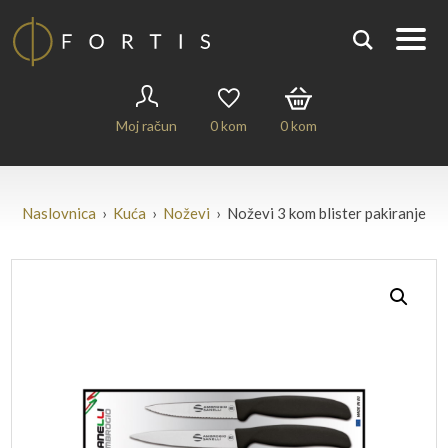
Moj račun
0
kom
0
kom
Naslovnica
›
Kuća
›
Noževi
› Noževi 3 kom blister pakiranje