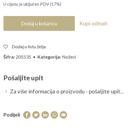
U cijenu je uključen PDV (17%)
Kupi odmah
Dodaj u košaricu
Dodaj u listu želja
Šifra:
205535 •
Kategorija:
Noževi
Pošaljite upit
Za više informacija o proizvodu - pošaljite upit...
Podijeli