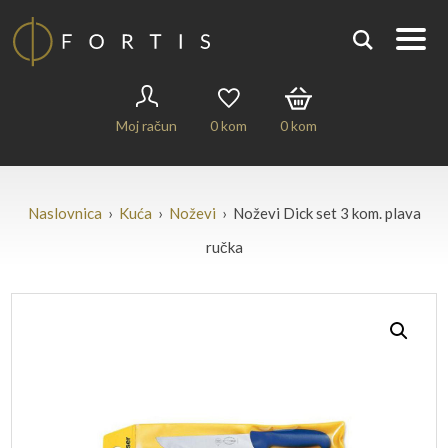
Moj račun
0
kom
0
kom
Naslovnica
›
Kuća
›
Noževi
› Noževi Dick set 3 kom. plava
ručka