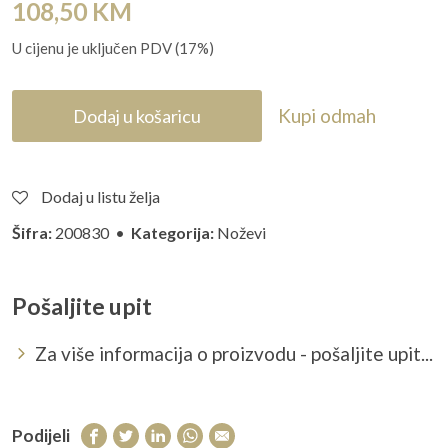
108,50
KM
U cijenu je uključen PDV (17%)
Kupi odmah
Dodaj u košaricu
Dodaj u listu želja
Šifra:
200830 •
Kategorija:
Noževi
Pošaljite upit
Za više informacija o proizvodu - pošaljite upit...
Podijeli