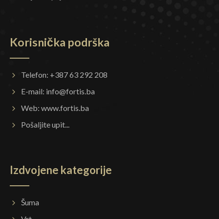
Korisnička podrška
Telefon: +387 63 292 208
E-mail:
info@fortis.ba
Web:
www.fortis.ba
Pošaljite upit...
Izdvojene kategorije
Šuma
Vrt