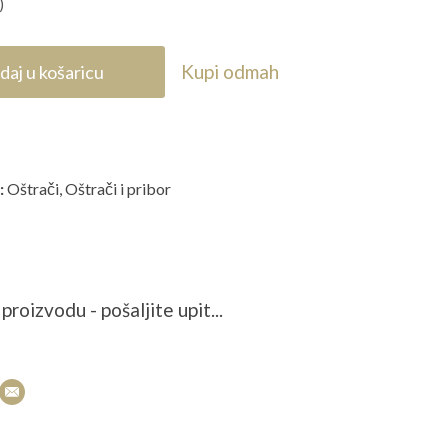
)
Kupi odmah
daj u košaricu
:
Oštrači
,
Oštrači i pribor
proizvodu - pošaljite upit...