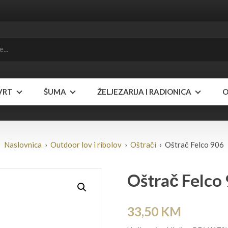
VRT
ŠUMA
ŽELJEZARIJA I RADIONICA
O
Naslovnica
›
Outdoor lov i ribolov
›
Oštrači
› Oštrač Felco 906
Oštrač Felco
33,50
KM