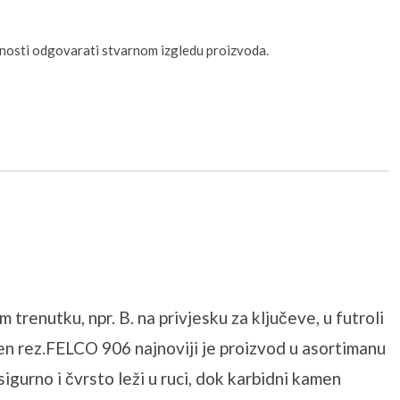
unosti odgovarati stvarnom izgledu proizvoda.
trenutku, npr. B. na privjesku za ključeve, u futroli
vršen rez.FELCO 906 najnoviji je proizvod u asortimanu
igurno i čvrsto leži u ruci, dok karbidni kamen