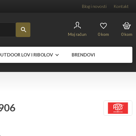
Blog i novosti
Kontakt
Moj račun
0
kom
0
kom
UTDOOR LOV I RIBOLOV
BRENDOVI
 906