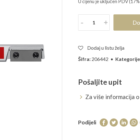
U cijenu je uključen PDV (17%
Količina
Do
Dodaj u listu želja
Šifra:
206442 •
Kategorije
Pošaljite upit
Za više informacija o 
Podijeli