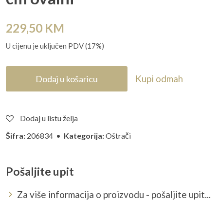
229,50
KM
U cijenu je uključen PDV (17%)
Kupi odmah
Dodaj u košaricu
Dodaj u listu želja
Šifra:
206834 •
Kategorija:
Oštrači
Pošaljite upit
Za više informacija o proizvodu - pošaljite upit...