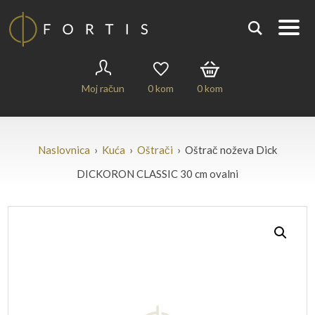
Moj račun
0
kom
0
kom
Naslovnica
›
Kuća
›
Oštrači
› Oštrač noževa Dick
DICKORON CLASSIC 30 cm ovalni