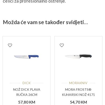
čelici za profesionalno oštrenje.
Možda će vam se također svidjeti…
DICK
MORAKNIV
NOŽ DICK PLAVA
MORA FROSTS®
RUČKA 26CM
KUHARSKI NOŽ 4171
PG
57,80
KM
54,70
KM