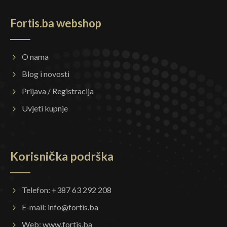
Fortis.ba webshop
O nama
Blog i novosti
Prijava / Registracija
Uvjeti kupnje
Korisnička podrška
Telefon: +387 63 292 208
E-mail:
info@fortis.ba
Web:
www.fortis.ba