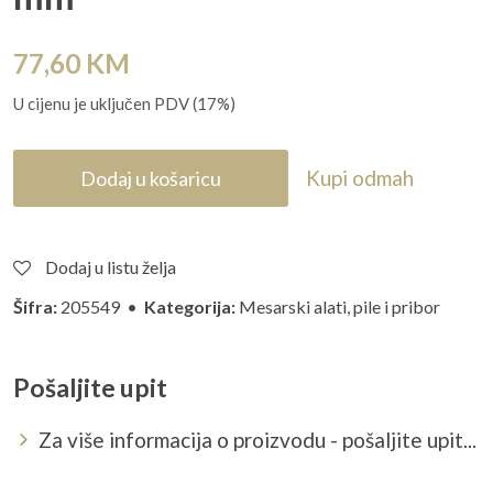
77,60
KM
U cijenu je uključen PDV (17%)
Kupi odmah
Dodaj u košaricu
Dodaj u listu želja
Šifra:
205549 •
Kategorija:
Mesarski alati, pile i pribor
Pošaljite upit
Za više informacija o proizvodu - pošaljite upit...