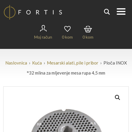
Moj račun
0
kom
0
kom
Naslovnica
›
Kuća
›
Mesarski alati, pile i pribor
› Ploča INOX
°32 mlina za mljevenje mesa rupa 4,5 mm