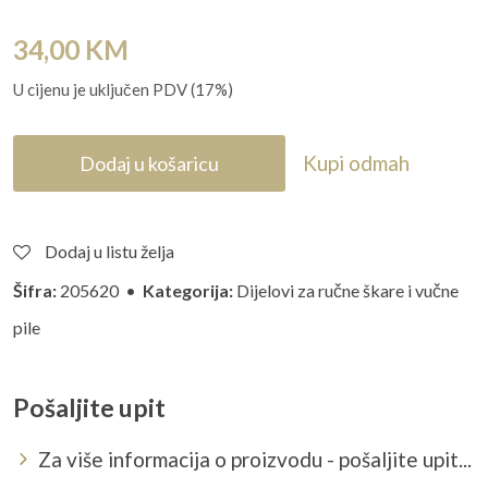
34,00
KM
U cijenu je uključen PDV (17%)
Kupi odmah
Dodaj u košaricu
Dodaj u listu želja
Šifra:
205620 •
Kategorija:
Dijelovi za ručne škare i vučne
pile
Pošaljite upit
Za više informacija o proizvodu - pošaljite upit...