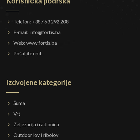
Korisnička podrška
Telefon: +387 63 292 208
E-mail:
info@fortis.ba
Web:
www.fortis.ba
Pošaljite upit...
Izdvojene kategorije
Šuma
Vrt
Željezarija i radionica
Outdoor lov i ribolov