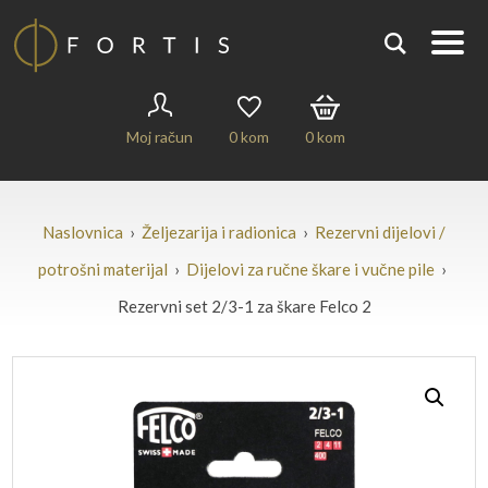
Moj račun
0
kom
0
kom
Naslovnica
›
Željezarija i radionica
›
Rezervni dijelovi /
potrošni materijal
›
Dijelovi za ručne škare i vučne pile
›
Rezervni set 2/3-1 za škare Felco 2