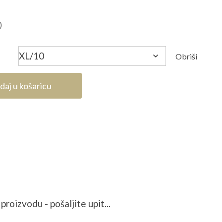
)
Obriši
daj u košaricu
proizvodu - pošaljite upit...