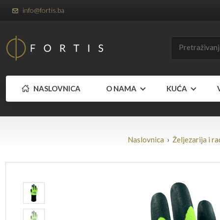
info@fortis.ba
NASLOVNICA
O NAMA
KUĆA
Naslovnica
›
Željezarija i r