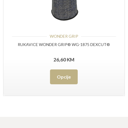
WONDER GRIP
RUKAVICE WONDER GRIP® WG-1875 DEXCUT®
26,60
KM
Ovaj
Opcije
proizvod
ima
više
varijanti.
Opcije