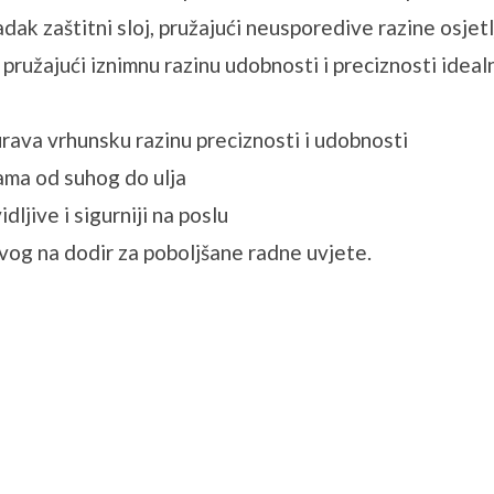
k zaštitni sloj, pružajući neusporedive razine osjetl
 pružajući iznimnu razinu udobnosti i preciznosti idea
rava vrhunsku razinu preciznosti i udobnosti
ama od suhog do ulja
dljive i sigurniji na poslu
ivog na dodir za poboljšane radne uvjete.