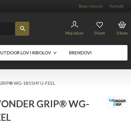
Blog i novosti
Kontakt
Moj račun
0
kom
0
kom
UTDOOR LOV I RIBOLOV
BRENDOVI
GRIP® WG-1855HY U-FEEL
WONDER GRIP® WG-
EEL