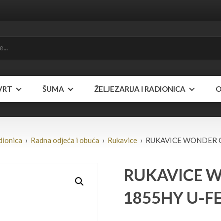
VRT
ŠUMA
ŽELJEZARIJA I RADIONICA
O
adionica
›
Radna odjeća i obuća
›
Rukavice
› RUKAVICE WONDER 
RUKAVICE 
1855HY U-F