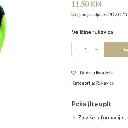
11,50
KM
U cijenu je uključen PDV (17%
Veličine rukavica
Količina
Do
Dodaj u listu želja
Kategorija:
Rukavice
Pošaljite upit
Za više informacija o 