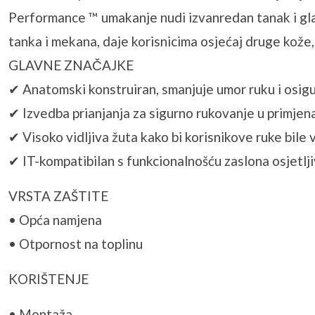
Performance ™ umakanje nudi izvanredan tanak i glada
tanka i mekana, daje korisnicima osjećaj druge kože,
GLAVNE ZNAČAJKE
✔ Anatomski konstruiran, smanjuje umor ruku i osigu
✔ Izvedba prianjanja za sigurno rukovanje u primjen
✔ Visoko vidljiva žuta kako bi korisnikove ruke bile vi
✔ IT-kompatibilan s funkcionalnošću zaslona osjetlj
VRSTA ZAŠTITE
• Opća namjena
• Otpornost na toplinu
KORIŠTENJE
• Montaža