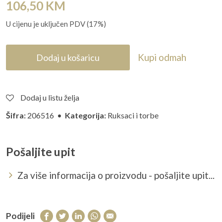
106,50
KM
U cijenu je uključen PDV (17%)
Kupi odmah
Dodaj u košaricu
Dodaj u listu želja
Šifra:
206516 •
Kategorija:
Ruksaci i torbe
Pošaljite upit
Za više informacija o proizvodu - pošaljite upit...
Podijeli