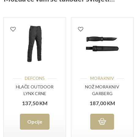
DEFCON5
MORAKNIV
HLAČE OUTDOOR
NOŽ MORAKNIV
LYNX CRNE
GARBERG
BLACKBLADE
137,50
KM
187,00
KM
CARBON WITH
POLYMER SHEATH
Ovaj
Opcije
proizvod