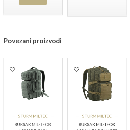
proizvod
79,50 KM.
59,60 KM.
ima
više
varijanti.
Povezani proizvodi
Opcije
se
mogu
odabrati
na
stranici
proizvoda
STURM MILTEC
STURM MILTEC
RUKSAK MIL-TEC®
RUKSAK MIL-TEC®