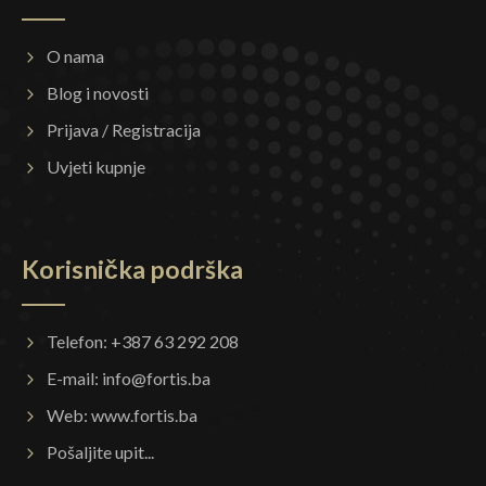
O nama
Blog i novosti
Prijava / Registracija
Uvjeti kupnje
Korisnička podrška
Telefon: +387 63 292 208
E-mail:
info@fortis.ba
Web:
www.fortis.ba
Pošaljite upit...