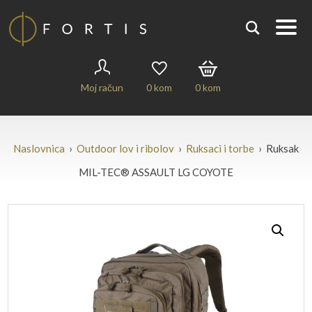
Moj račun
0
kom
0
kom
Naslovnica
›
Outdoor lov i ribolov
›
Ruksaci i torbe
› Ruksak
MIL-TEC® ASSAULT LG COYOTE