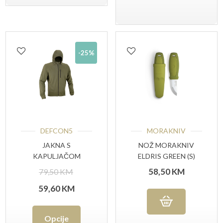
ima
više
varijanti.
-25%
Opcije
se
mogu
odabrati
na
DEFCON5
MORAKNIV
stranici
JAKNA S
NOŽ MORAKNIV
proizvoda
KAPULJAČOM
ELDRIS GREEN (S)
DEFCON 5
Izvorna
58,50
KM
79,50
KM
TAKTIČKA FLIS
cijena
Trenutna
59,60
KM
bila
cijena
Ovaj
Opcije
je:
je: