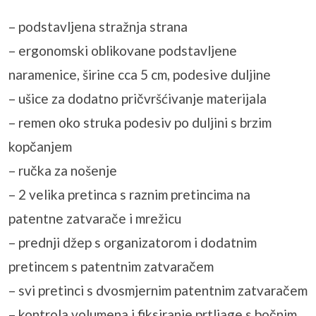
– podstavljena stražnja strana
– ergonomski oblikovane podstavljene
naramenice, širine cca 5 cm, podesive duljine
– ušice za dodatno pričvršćivanje materijala
– remen oko struka podesiv po duljini s brzim
kopčanjem
– ručka za nošenje
– 2 velika pretinca s raznim pretincima na
patentne zatvarače i mrežicu
– prednji džep s organizatorom i dodatnim
pretincem s patentnim zatvaračem
– svi pretinci s dvosmjernim patentnim zatvaračem
– kontrola volumena i fiksiranje prtljage s bočnim