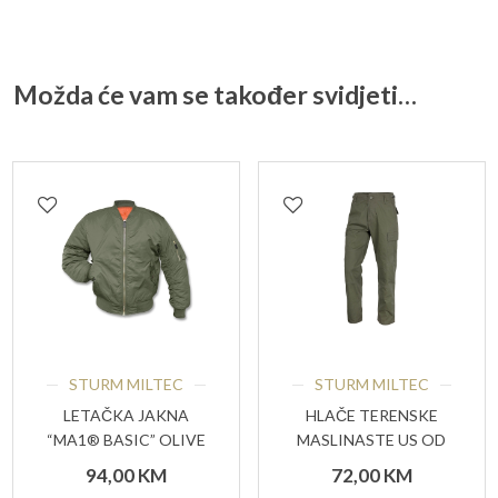
Možda će vam se također svidjeti…
STURM MILTEC
STURM MILTEC
LETAČKA JAKNA
HLAČE TERENSKE
“MA1® BASIC” OLIVE
MASLINASTE US OD
R/S BDU TEESAR®
94,00
KM
72,00
KM