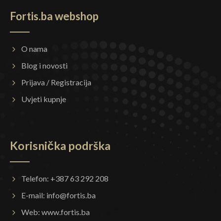
Fortis.ba webshop
O nama
Blog i novosti
Prijava / Registracija
Uvjeti kupnje
Korisnička podrška
Telefon: +387 63 292 208
E-mail:
info@fortis.ba
Web:
www.fortis.ba