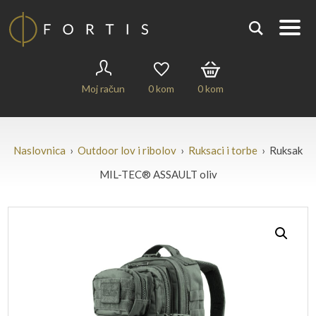
Moj račun
0
kom
0
kom
Naslovnica
›
Outdoor lov i ribolov
›
Ruksaci i torbe
› Ruksak
MIL-TEC® ASSAULT oliv