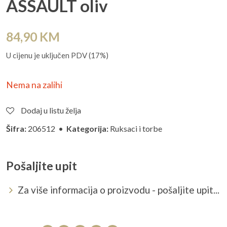
ASSAULT oliv
84,90
KM
U cijenu je uključen PDV (17%)
Nema na zalihi
Dodaj u listu želja
Šifra:
206512 •
Kategorija:
Ruksaci i torbe
Pošaljite upit
Za više informacija o proizvodu - pošaljite upit...