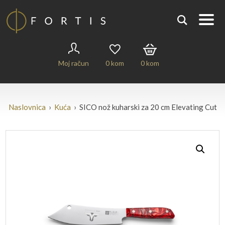
Moj račun
0
kom
0
kom
Naslovnica
›
Kuća
› SICO nož kuharski za 20 cm Elevating Cut