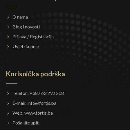
O nama
Blog i novosti
Prijava / Registracija
Uvjeti kupnje
Korisnička podrška
Telefon: +387 63 292 208
E-mail:
info@fortis.ba
Web:
www.fortis.ba
Pošaljite upit...