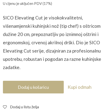
U cijenu je uključen PDV (17%)
SICO Elevating Cut je visokokvalitetni,
višenamjenski kuhinjski nož (tip chef) s oštricom
dužine 20 cm, prepoznatljiv po iznimnoj oštrini i
ergonomskoj, crvenoj akrilnoj drški. Dio je SICO
Elevating Cut serije, dizajniran za profesionalnu
upotrebu, robustan i pogodan za razne kuhinjske
zadatke.
Kupi odmah
Dodaj u košaricu
Dodaj u listu želja