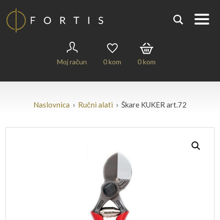
Moj račun
0
kom
0
kom
Naslovnica
›
Ručni alati
› Škare KUKER art.72