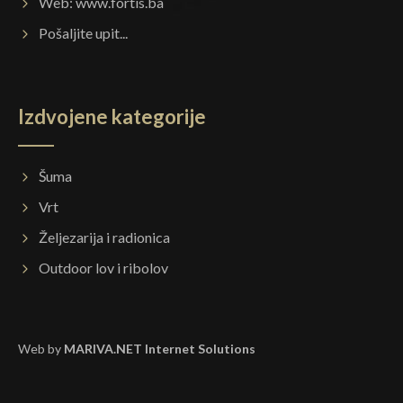
Web:
www.fortis.ba
Pošaljite upit...
Izdvojene kategorije
Šuma
Vrt
Željezarija i radionica
Outdoor lov i ribolov
Web by
MARIVA.NET Internet Solutions