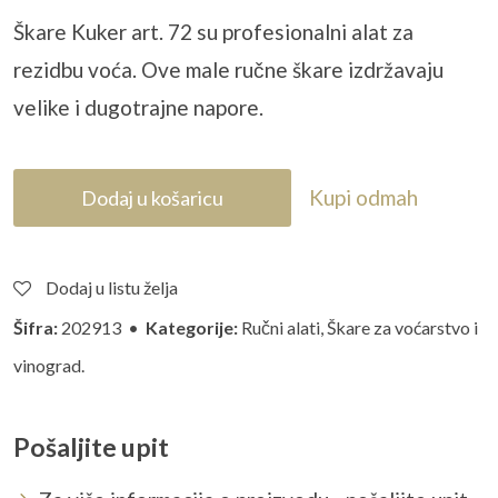
Škare
Kuker
art. 72 su profesionalni alat za
rezidbu voća. Ove male ručne škare izdržavaju
velike i dugotrajne napore.
Kupi odmah
Dodaj u košaricu
Dodaj u listu želja
Šifra:
202913 •
Kategorije:
Ručni alati
,
Škare za voćarstvo i
vinograd.
Pošaljite upit