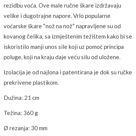
rezidbu voća. Ove male ručne škare izdržavaju
velike i dugotrajne napore. Vrlo popularne
voćarske škare “nož na nož” napravljene su od
kovanog čelika, sa izmještenim težištem kako bi se
iskoristilo manji unos sile koji uz pomoć principa
poluge, koji na kraju daje veću silu od uložene.
Izolacija je od najlona i patentirana je dok su ručke
prekrivene plastikom.
Dužina: 21 cm
Težina: 360 g
Ø rezanja: 30 mm