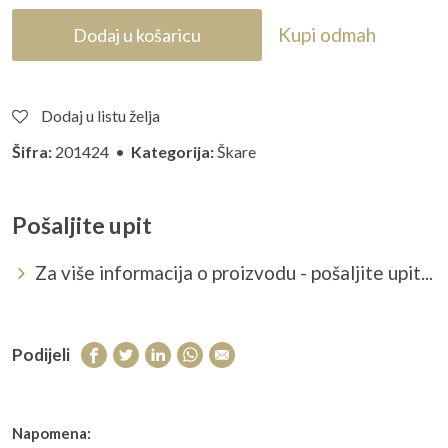
Kupi odmah
Dodaj u košaricu
Dodaj u listu želja
Šifra:
201424 •
Kategorija:
Škare
Pošaljite upit
Za više informacija o proizvodu - pošaljite upit...
Podijeli
Napomena: