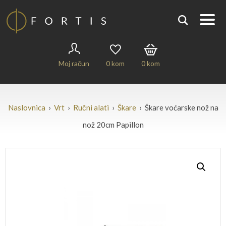
Moj račun
0
kom
0
kom
Naslovnica
›
Vrt
›
Ručni alati
›
Škare
› Škare voćarske nož na
nož 20cm Papillon