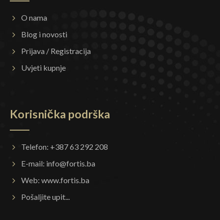
O nama
Blog i novosti
Prijava / Registracija
Uvjeti kupnje
Korisnička podrška
Telefon: +387 63 292 208
E-mail:
info@fortis.ba
Web:
www.fortis.ba
Pošaljite upit...