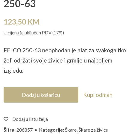
250-63
123,50
KM
U cijenu je uključen PDV (17%)
FELCO 250-63 neophodan je alat za svakoga tko
želi održati svoje živice i grmlje u najboljem
izgledu.
Kupi odmah
Dodaj u košaricu
Dodaj u listu želja
Šifra:
206857 •
Kategorije:
Škare
,
Škare za živicu