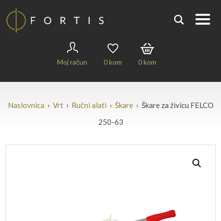
Moj račun
0
kom
0
kom
Naslovnica
›
Vrt
›
Ručni alati
›
Škare
› Škare za živicu FELCO
250-63