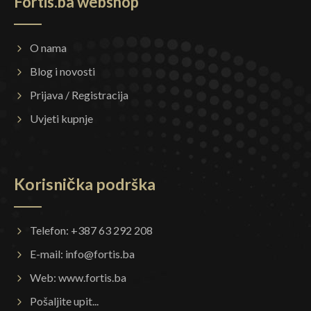
Fortis.ba webshop
O nama
Blog i novosti
Prijava / Registracija
Uvjeti kupnje
Korisnička podrška
Telefon: +387 63 292 208
E-mail:
info@fortis.ba
Web:
www.fortis.ba
Pošaljite upit...