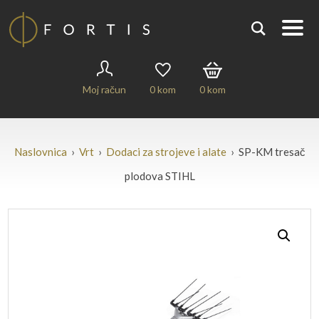
Moj račun
0
kom
0
kom
Naslovnica
›
Vrt
›
Dodaci za strojeve i alate
› SP-KM tresač
plodova STIHL