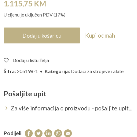
1.115,75
KM
U cijenu je uključen PDV (17%)
Kupi odmah
Dodaj u košaricu
Dodaj u listu želja
Šifra:
205198-1 •
Kategorija:
Dodaci za strojeve i alate
Pošaljite upit
Za više informacija o proizvodu - pošaljite upit...
Podijeli