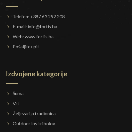
Telefon: +387 63 292 208
E-mail:
info@fortis.ba
Web:
www.fortis.ba
Pošaljite upit...
Izdvojene kategorije
Šuma
Vrt
Željezarija i radionica
Outdoor lov i ribolov