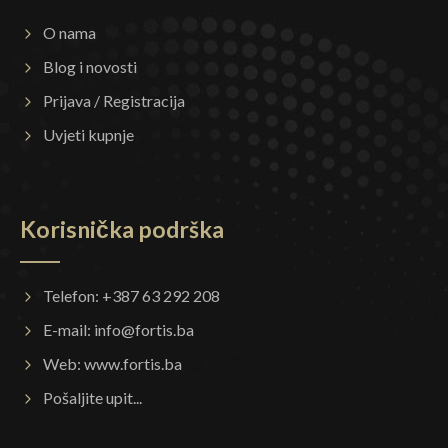
O nama
Blog i novosti
Prijava / Registracija
Uvjeti kupnje
Korisnička podrška
Telefon: +387 63 292 208
E-mail:
info@fortis.ba
Web:
www.fortis.ba
Pošaljite upit...