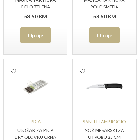
POLO ZELENA
POLO SMEĐA
53,50
KM
53,50
KM
Ovaj
Ovaj
Opcije
Opcije
proizvod
proizvo
ima
ima
više
više
varijanti.
varijant
Opcije
Opcije
se
se
mogu
mogu
odabrati
odabrat
PICA
SANELLI AMBROGIO
na
na
ULOŽAK ZA PICA
NOŽ MESARSKI ZA
DRY OLOVKU CRNA
UTROBU 25 CM
stranici
stranici