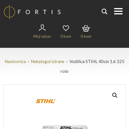
Moj račun
0
kom
0
kom
Naslovnica
›
Nekategorizirane
› Vodilica STIHL 40cm 1.6 325
rolo