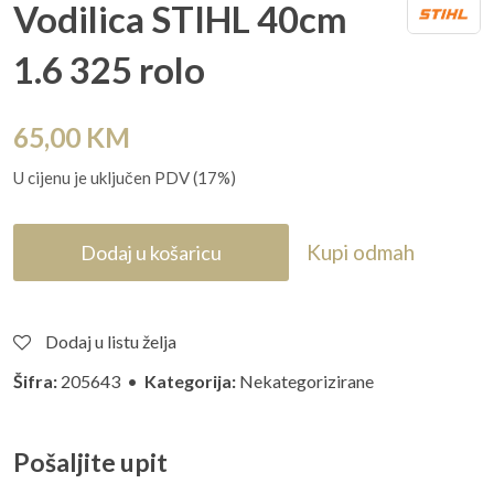
Vodilica STIHL 40cm
1.6 325 rolo
65,00
KM
U cijenu je uključen PDV (17%)
Kupi odmah
Dodaj u košaricu
Dodaj u listu želja
Šifra:
205643 •
Kategorija:
Nekategorizirane
Pošaljite upit