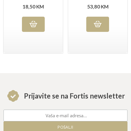
SUPRA
18,50
KM
53,80
KM
proizvoda
proizvo
Prijavite se na Fortis newsletter