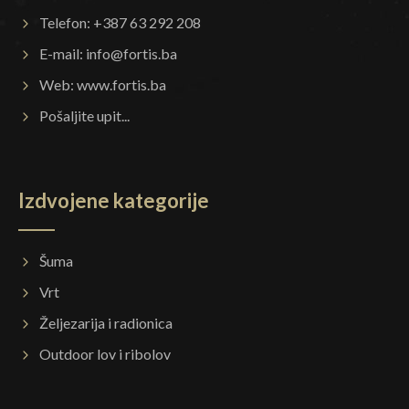
Telefon: +387 63 292 208
E-mail:
info@fortis.ba
Web:
www.fortis.ba
Pošaljite upit...
Izdvojene kategorije
Šuma
Vrt
Željezarija i radionica
Outdoor lov i ribolov