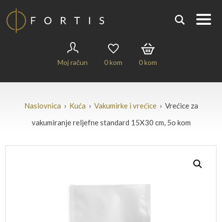
Moj račun
0
kom
0
kom
Naslovnica
›
Kuća
›
Vakumirke i vrećice
› Vrećice za
vakumiranje reljefne standard 15X30 cm, 5o kom