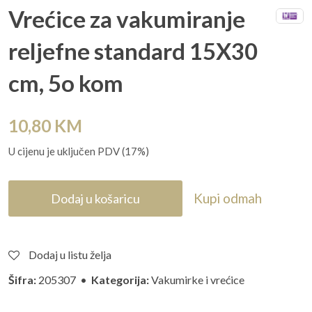
Vrećice za vakumiranje
reljefne standard 15X30
cm, 5o kom
10,80
KM
U cijenu je uključen PDV (17%)
Kupi odmah
Dodaj u košaricu
Dodaj u listu želja
Šifra:
205307 •
Kategorija:
Vakumirke i vrećice