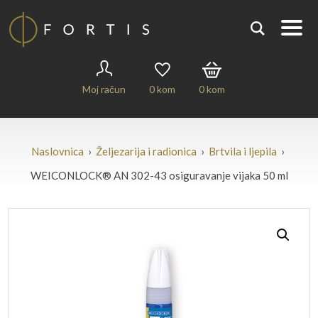
Moj račun
0
kom
0
kom
Naslovnica
›
Željezarija i radionica
›
Brtvila i ljepila
›
WEICONLOCK® AN 302-43 osiguravanje vijaka 50 ml