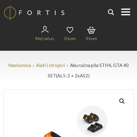
Moj račun
0
kom
0
kom
Naslovnica
›
Alati i strojevi
› Aku ručna pila STIHL GTA 40
SET(AL5-2 + 2xAS2)