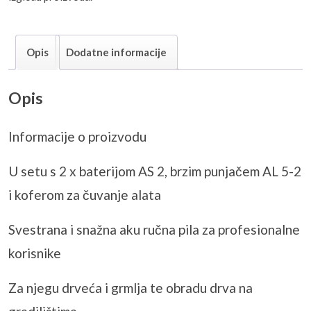
Opis
Dodatne informacije
Opis
Informacije o proizvodu
U setu s 2 x baterijom AS 2, brzim punja
čem AL 5-2
i koferom za čuvanje alata
Svestrana i snažna
aku
ručna pila za profesionalne
korisnike
Za njegu drveća i grmlja te obradu drva na