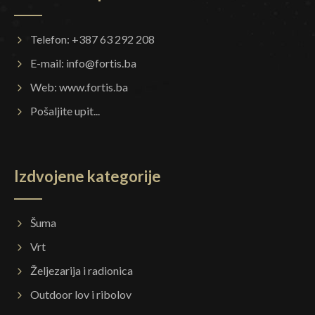
Telefon: +387 63 292 208
E-mail:
info@fortis.ba
Web:
www.fortis.ba
Pošaljite upit...
Izdvojene kategorije
Šuma
Vrt
Željezarija i radionica
Outdoor lov i ribolov