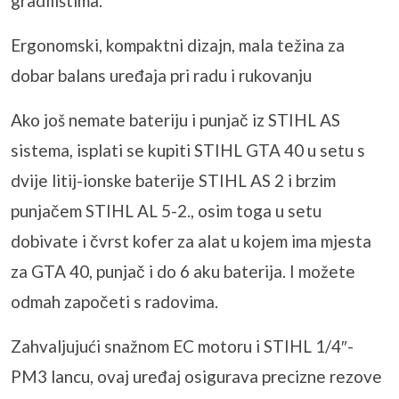
gradilištima.
Ergonomski, kompaktni dizajn, mala težina za
dobar balans uređaja pri radu i rukovanju
Ako još nemate bateriju i punjač iz STIHL AS
sistema, isplati se kupiti STIHL GTA 40 u setu s
dvije litij-ionske baterije STIHL AS 2 i brzim
punjačem STIHL AL 5-2., osim toga u setu
dobivate i čvrst kofer za alat u kojem ima mjesta
za GTA 40, punjač i do 6
aku
baterija. I možete
odmah započeti s radovima.
Zahvaljujući snažnom EC motoru i STIHL 1/4″-
PM3 lancu, ovaj uređaj osigurava precizne rezove