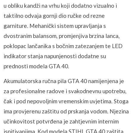
u obliku kandži na vrhu koji dodatno vizualno i
taktilno odvaja gornji dio ručke od rezne
garniture. Mehanički sistem upravljanja s
dvostranim balansom, promjenjiva brzina lanca,
poklopac lančanika s bočnim zatezanjem te LED
indikator stanja napunjenosti dodatne su
prednosti modela GTA 40.
Akumulatorska ručna pila GTA 40 namijenjena je
za profesionalne radove i svakodnevnu upotrebu,
čak i pod nepovoljnim vremenskim uvjetima. Stoga
ima provjerenu zaštitu od prskanja vodom. Njezina
učinkovitost potvrđena je zahtjevnim internim
ispitivanjima. Kod modela STIHL GTA 40 zaštita