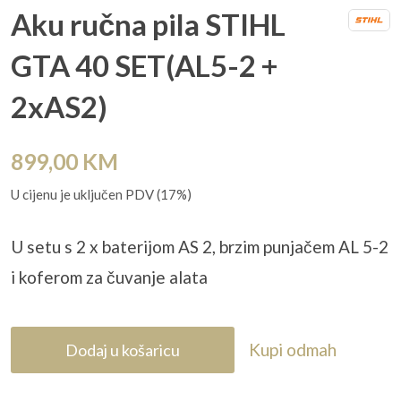
Aku ručna pila STIHL
GTA 40 SET(AL5-2 +
2xAS2)
899,00
KM
U cijenu je uključen PDV (17%)
U setu s 2 x baterijom AS 2, brzim punja
čem AL 5-2
i koferom za čuvanje alata
Kupi odmah
Dodaj u košaricu