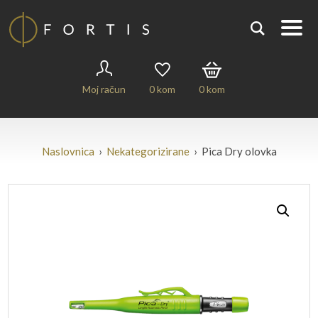
Moj račun
0
kom
0
kom
Naslovnica
›
Nekategorizirane
› Pica Dry olovka