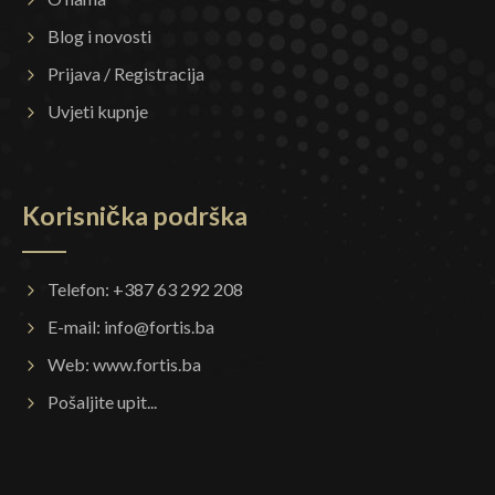
Blog i novosti
Prijava / Registracija
Uvjeti kupnje
Korisnička podrška
Telefon: +387 63 292 208
E-mail:
info@fortis.ba
Web:
www.fortis.ba
Pošaljite upit...