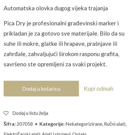
Automatska olovka dugog vijeka trajanja
Pica Dry je profesionalni gra
đevinski marker i
prikladan je za gotovo sve materijale. Bilo da su
suhe ili mokre, glatke ili hrapave, prašnjave ili
zahrđale, zahvaljujući širokom rasponu grafita,
savršeno ste opremljeni za svaki projekt.
Kupi odmah
Dodaj u košaricu
Dodaj u listu želja
Šifra:
207058 •
Kategorije:
Nekategorizirane
,
Ručni alati
,
Električarski alati
,
Alati i strojevi
,
Ostalo