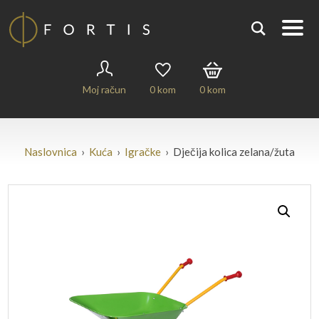
Moj račun
0
kom
0
kom
Naslovnica
›
Kuća
›
Igračke
› Dječija kolica zelana/žuta