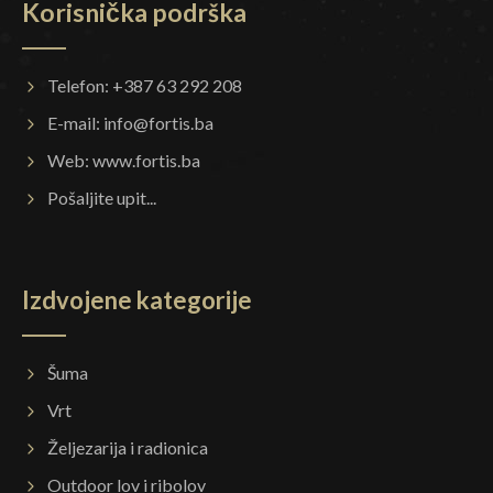
Korisnička podrška
Telefon: +387 63 292 208
E-mail:
info@fortis.ba
Web:
www.fortis.ba
Pošaljite upit...
Izdvojene kategorije
Šuma
Vrt
Željezarija i radionica
Outdoor lov i ribolov