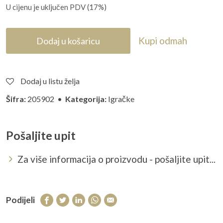
U cijenu je uključen PDV (17%)
Kupi odmah
Dodaj u košaricu
Dodaj u listu želja
Šifra:
205902 •
Kategorija:
Igračke
Pošaljite upit
Za više informacija o proizvodu - pošaljite upit...
Podijeli